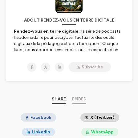
ABOUT RENDEZ-VOUS EN TERRE DIGITALE
Rendez-vous en terre digitale
: la série de podcasts
hebdomadaire pour décrypter l'actualité des outils
digitaux de la pédagogie et de la formation ! Chaque
lundi, nous abordons ensemble tous les aspects d'un
nouvel outil digital. Nous vous proposons d'en
découvrir ses usages pédagogiques, ses astuces, ses
Subscribe
aspects pratiques et sa mise en œuvre en formation.
____________
Mais
Rendez-vous en terre digitale
, c'est aussi :
🧑‍💻 Un site internet augmenté où vous retrouverez
SHARE
EMBED
l'ensemble de nos podcasts, et des ressources
additionnelles pour chaque outil présenté :
https://www.rdventerredigitale.com/podcasts
Facebook
X (Twitter)
🎉 Des éditions spéciales diverses et variées, dans
LinkedIn
WhatsApp
lesquelles nous abordons différents aspects du Digital