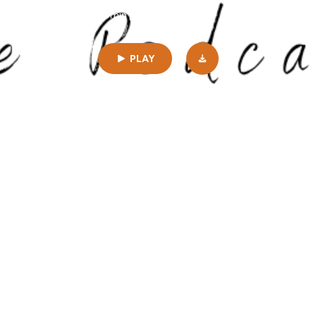
10min | 04/28/2026
|
58
PLAY