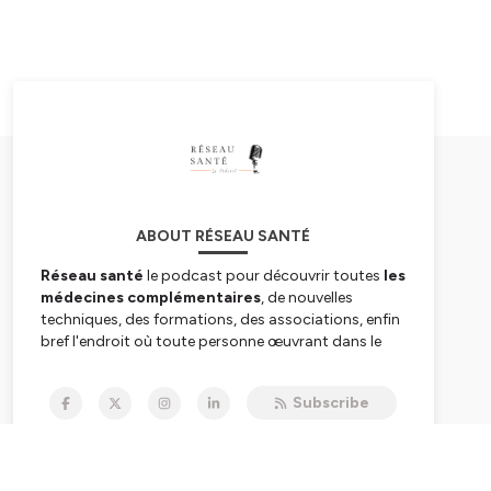
ABOUT RÉSEAU SANTÉ
Réseau santé
le podcast pour découvrir toutes
les
médecines complémentaires
, de nouvelles
techniques, des formations, des associations, enfin
bref l'endroit où toute personne œuvrant dans le
domaine de la santé saura inspirer
Chaque semaine nous partirons à la découverte de
Subscribe
la santé et aussi de personnalités différentes
exposant leur vision, leurs connaissances, leur
cheminement et aussi vous donneront des petits
trucs santé.