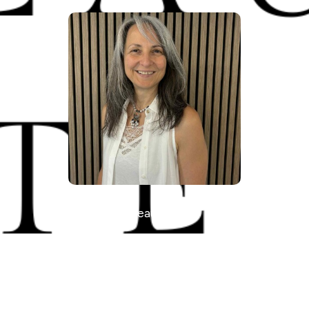
Réseau Santé
se Boulay, ostéopathe et 
Santé - #253