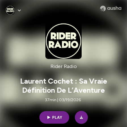
Rider Radio
Laurent Cochet : Sa Vraie
Définition De L’Aventure
37min | 03/19/2026
PLAY