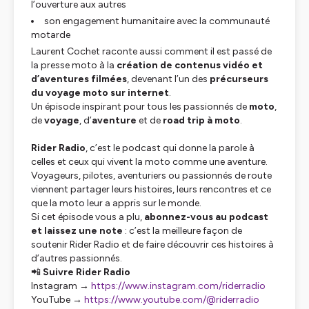
l’ouverture aux autres
son engagement humanitaire avec la communauté
motarde
Laurent Cochet raconte aussi comment il est passé de
la presse moto à la
création de contenus vidéo et
d’aventures filmées
, devenant l’un des
précurseurs
du voyage moto sur internet
.
Un épisode inspirant pour tous les passionnés de
moto
,
de
voyage
, d’
aventure
et de
road trip à moto
.
Rider Radio
, c’est le podcast qui donne la parole à
celles et ceux qui vivent la moto comme une aventure.
Voyageurs, pilotes, aventuriers ou passionnés de route
viennent partager leurs histoires, leurs rencontres et ce
que la moto leur a appris sur le monde.
Si cet épisode vous a plu,
abonnez-vous au podcast
et laissez une note
: c’est la meilleure façon de
soutenir Rider Radio et de faire découvrir ces histoires à
d’autres passionnés.
📲
Suivre Rider Radio
Instagram →
https://www.instagram.com/riderradio
YouTube →
https://www.youtube.com/@riderradio