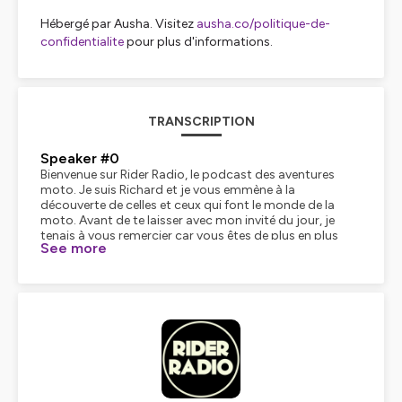
Hébergé par Ausha. Visitez
ausha.co/politique-de-
confidentialite
pour plus d'informations.
TRANSCRIPTION
Speaker #0
Bienvenue sur Rider Radio, le podcast des aventures
moto. Je suis Richard et je vous emmène à la
découverte de celles et ceux qui font le monde de la
moto. Avant de te laisser avec mon invité du jour, je
tenais à vous remercier car vous êtes de plus en plus
See more
nombreux à écouter Rider Radio. Je vais donc avoir
besoin d'un petit coup de pouce pour continuer à faire
connaître le podcast et donner envie à des passionnés
toujours aussi inspirants de venir nous raconter leurs
aventures. N'hésite donc pas à prendre une minute pour
laisser un commentaire sur Apple Podcasts, Spotify et à
partager tes épisodes préférés. Si tu suis Rider Radio, tu
sais qu'on était au Salon du Deux Roups et qu'on a fait
des rencontres de dingue. Voici cette nouvelle série
spéciale où chaque épisode te plonge dans leur univers.