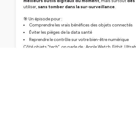
meilleurs outils digitaux du moment
, mais surtout
des
utiliser,
sans tomber dans la sur-surveillance
.
🎯 Un épisode pour :
Comprendre les vrais bénéfices des objets connectés
Éviter les pièges de la data santé
Reprendre le contrôle sur votre bien-être numérique
Côté objets "tech", on parle de : Apple Watch, Fitbit, Ultr
Calm, Petit Bambou…
Un condensé d’outils, de conseils et d’idées simples pour ut
🎧 Pour ne manquer aucun épisode, abonnez-vous à
Shid
📝 Retrouvez le
résumé complet, les outils cités et les 
ici.
⭐ Si cet épisode vous a été utile, vous pouvez soutenir le
Spotify.
📲 Pour prolonger les astuces digitales au quotidien, retr
#ShidoPodcast #AstucesDigitales #SantéConnectée #Ap
#MyFitnessPal #CalmApp #PetitBambou #Dodow #MuseS #