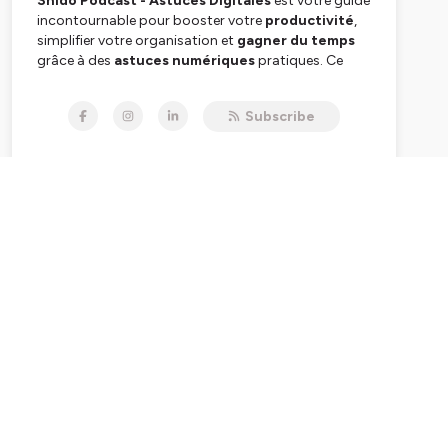
Shido Podcast - Astuces Digitales
est votre guide
incontournable pour booster votre
productivité
,
simplifier votre organisation et
gagner du temps
grâce à des
astuces numériques
pratiques. Ce
podcast est spécialement conçu pour les
managers
,
dirigeants
,
entrepreneurs, coachs
et
Subscribe
consultants
, mais aussi pour toute personne
souhaitant améliorer son efficacité en utilisant des
outils
tech
.
Dans chaque épisode, je vous partage des
astuces
digitales
et des
solutions tech
qui transformeront
votre quotidien professionnel et personnel. De
l'
organisation
des tâches à l'optimisation des
réunions
et à l'automatisation des
tâches
répétitives, vous apprendrez à utiliser des outils
numériques pour gagner du temps et améliorer
votre
productivité
.
🔧
Boîte à outils pour professionnels et geeks
:
Apprenez à utiliser les dernières innovations
digitales pour transformer vos habitudes de travail
et augmenter votre performance.