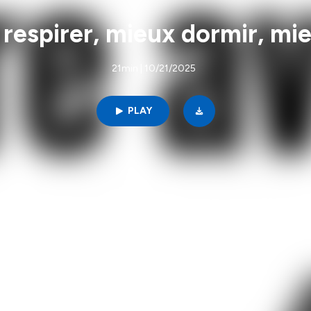
respirer, mieux dormir, mie
21min | 10/21/2025
PLAY