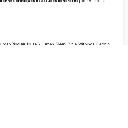
 bonnes pratiques et astuces concrètes
pour mieux les
ahuman Ring Air, Muse S, Lumen, Sleep Cycle, Withings, Garmin,
iliser la technologie… à votre service, pas contre vous.
o Podcast
sur votre plateforme préférée.
conseils
complémentaires dans
l’article de blog en cliquant
 podcast en laissant une note 5 étoiles sur Apple Podcasts ou
ouvez-moi aussi sur
Instagram
et
YouTube
pleWatch #GarminVenu #Fitbit #Ultrahuman #Withings
Lumen #Habitica #Streaks #BienÊtreDigital