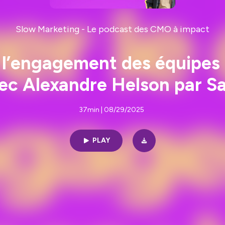
Slow Marketing - Le podcast des CMO à impact
t l’engagement des équipes 
ec Alexandre Helson par S
37min | 08/29/2025
PLAY