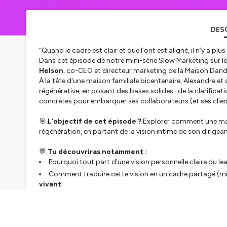
DES
“Quand le cadre est clair et que l'ont est aligné, il n’y a plu
Dans cet épisode de notre mini-série
Slow Marketing sur le
Helson
, co-CEO et directeur marketing de la Maison Dan
À la tête d'une maison familiale bicentenaire, Alexandre et
régénérative, en posant des bases solides : de la clarificati
concrètes pour embarquer ses collaborateurs (et ses clien
🎯
L’objectif de cet épisode ?
Explorer comment une mais
régénération, en partant de la vision intime de son dirigean
💬
Tu découvriras notamment :
Pourquoi tout part d’une vision personnelle claire du le
Comment traduire cette vision en un cadre partagé (mi
vivant
.
Le rôle des RH comme gardiens du récit interne, qui rend
Pourquoi accepter la lenteur et les temps de régénératio
Comment la Maison Dandoy veut désormais partager son