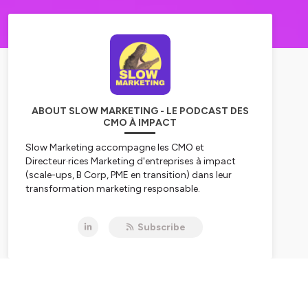
ABOUT SLOW MARKETING - LE PODCAST DES
CMO À IMPACT
Slow Marketing accompagne les CMO et
Directeur·rices Marketing d'entreprises à impact
(scale-ups, B Corp, PME en transition) dans leur
transformation marketing responsable.
Chaque épisode, je reçois des CMO qui partagent
leurs stratégies pour :
Subscribe
Communiquer leur impact sans greenwashing
Mesurer le ROI du marketing responsable
Attirer des talents grâce à leur mission
Concilier performance business et responsabilité
Vous repartirez avec des frameworks actionnables,