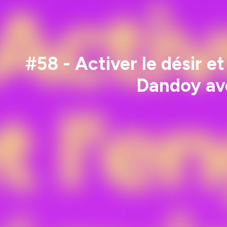
#58 - Activer le désir e
Dandoy av