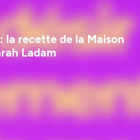
: la recette de la Maison
arah Ladam