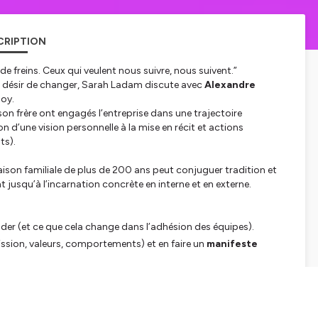
CRIPTION
s de freins. Ceux qui veulent nous suivre, nous suivent.”
 désir de changer
, Sarah Ladam discute avec
Alexandre
doy.
 son frère ont engagés l’entreprise dans une trajectoire
on d’une vision personnelle à la mise en récit et actions
ts).
on familiale de plus de 200 ans peut conjuguer tradition et
t jusqu’à l’incarnation concrète en interne et en externe.
ader (et ce que cela change dans l’adhésion des équipes).
ssion, valeurs, comportements) et en faire un
manifeste
ent la vision tangible et vécue au quotidien.
n est essentiel pour viser un impact positif net.
 engagement au-delà du produit : un biscuit bien fait, mais