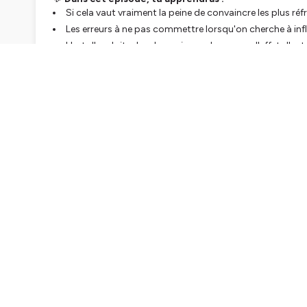
Si cela vaut vraiment la peine de convaincre les plus réf
Les erreurs à ne pas commettre lorsqu'on cherche à inf
L'art d'exploiter les dynamiques de groupe, l'effet d'e
Comment le prix influence la perception de la valeur d'u
Et fondamentalement :
Comment faire évoluer les cro
🎧 Cet épisode est un incontournable pour toutes celles 
confrontation
, en misant sur la co-construction, l'écout
communication.
🦖
📕 RESSOURCES
Retrouve les ressources et le transcript de l'épisode ici :
ht
chez-ceux-qui-ne-sont-pas-convaincus
🎙SOUTENEZ LE PODCAST GRATUITEMENT
Abonnez-vous 🔔
Rejoignez
la newsletter Slow Marketing
Laissez un avis sur Apple Podcasts (
ici
)
Un podcast d’
Anaïs Baumgarten
Hébergé par Ausha. Visitez
ausha.co/politique-de-confiden