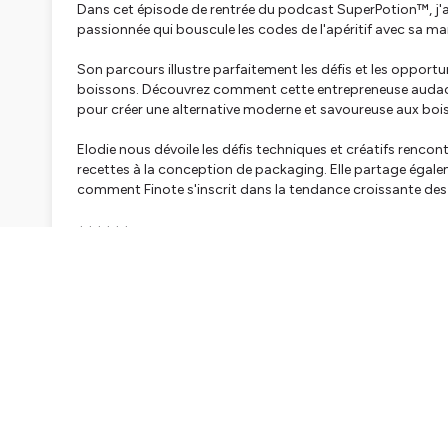
Dans cet épisode de rentrée du podcast SuperPotion™, j'ai 
passionnée qui bouscule les codes de l'apéritif avec sa ma
Son parcours illustre parfaitement les défis et les opport
boissons. Découvrez comment cette entrepreneuse audacieu
pour créer une alternative moderne et savoureuse aux bois
Elodie nous dévoile les défis techniques et créatifs renco
recettes à la conception de packaging. Elle partage égal
comment Finote s'inscrit dans la tendance croissante des
++++++
⚗️ Guides SuperPotion™
→ Lance ta superpotion avec succès ! Le guide branding 
https://superpotion.fr/lance-ta-superpotion-avec-succ
consciencieusement-ta-marque-de-boisson/
→ Développe ta communication de marque grâce aux arc
https://12archetypesdemarque.com/