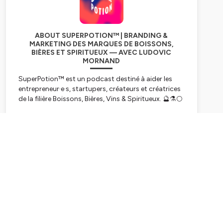
ABOUT SUPERPOTION™ | BRANDING &
MARKETING DES MARQUES DE BOISSONS,
BIÈRES ET SPIRITUEUX — AVEC LUDOVIC
MORNAND
SuperPotion™ est un podcast destiné à aider les
entrepreneur·e·s, startupers, créateurs et créatrices
de la filière Boissons, Bières, Vins & Spiritueux. 🔮⚗️🌕
→
Site officiel
→
Ebook "Lance ta SuperPotion avec succès"
Subscribe
→
Plus de 160 packaging designs prêts à l’emploi
pour ton prototype ou ta nouvelle boisson
→
Besoin d’un déblocage ou d’un avis extérieur dans
ton projet boisson ?
++++++
📝🎤🎛️ Conçu, écrit et réalisé par Studio
Blackthorns.