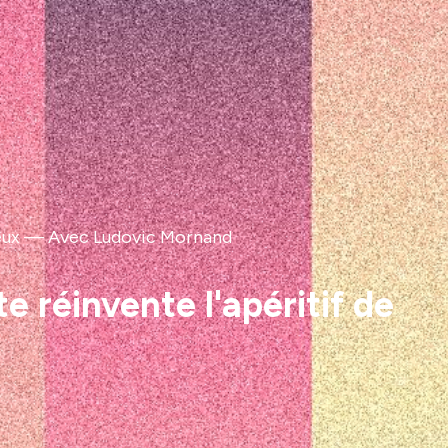
ueux — Avec Ludovic Mornand
e réinvente l'apéritif de