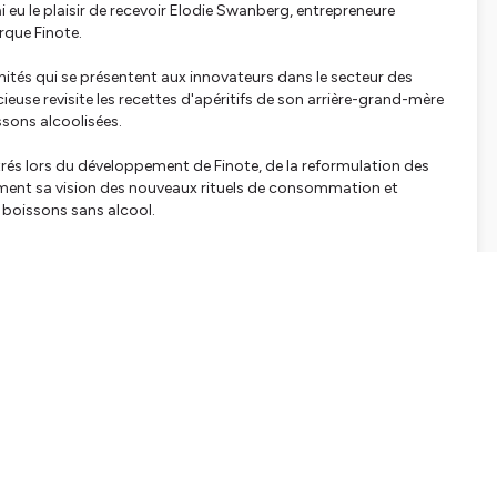
eu le plaisir de recevoir Elodie Swanberg, entrepreneure
rque Finote.
unités qui se présentent aux innovateurs dans le secteur des
se revisite les recettes d'apéritifs de son arrière-grand-mère
sons alcoolisées.
ntrés lors du développement de Finote, de la reformulation des
ement sa vision des nouveaux rituels de consommation et
 boissons sans alcool.
complet :
es-un-guide-branding-complet-pour-developper-
hétypes :