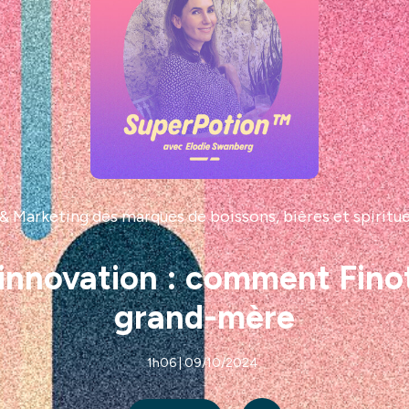
Marketing des marques de boissons, bières et spirit
 innovation : comment Finot
grand-mère
1h06 | 09/10/2024