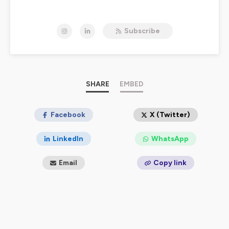
→
Site officiel
→
Ebook "Lance ta SuperPotion avec succès"
Subscribe
→
Plus de 160 packaging designs prêts à l’emploi pour
ton prototype ou ta nouvelle boisson
→
Besoin d’un déblocage ou d’un avis extérieur dans
ton projet boisson ?
++++++
SHARE
EMBED
📝🎤🎛️ Conçu, écrit et réalisé par Studio Blackthorns.
→ Site Internet :
Facebook
https://blackthornsdesign.com/
X (Twitter)
Hébergé par Ausha. Visitez
ausha.co/politique-de-
LinkedIn
WhatsApp
confidentialite
pour plus d'informations.
Email
Copy link