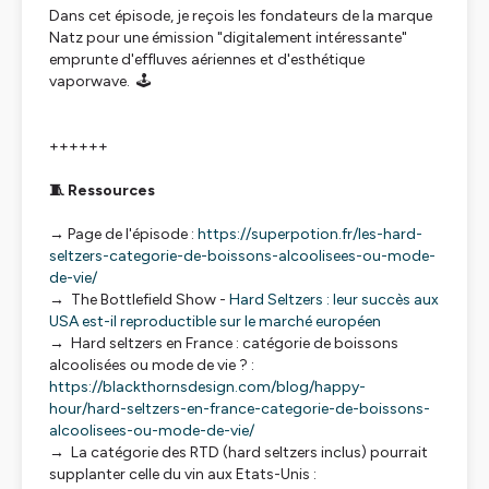
Dans cet épisode, je reçois les fondateurs de la marque
Natz pour une émission "digitalement intéressante"
emprunte d'effluves aériennes et d'esthétique
vaporwave. 🕹️
++++++
🧵 Ressources
→ Page de l'épisode :
https://superpotion.fr/les-hard-
seltzers-categorie-de-boissons-alcoolisees-ou-mode-
de-vie/
→ The Bottlefield Show -
Hard Seltzers : leur succès aux
USA est-il reproductible sur le marché européen
→ Hard seltzers en France : catégorie de boissons
alcoolisées ou mode de vie ? :
https://blackthornsdesign.com/blog/happy-
hour/hard-seltzers-en-france-categorie-de-boissons-
alcoolisees-ou-mode-de-vie/
→ La catégorie des RTD (hard seltzers inclus) pourrait
supplanter celle du vin aux Etats-Unis :