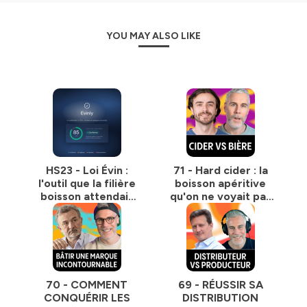
YOU MAY ALSO LIKE
HS23 - Loi Évin :
71 - Hard cider : la
l'outil que la filière
boisson apéritive
boisson attendait
qu'on ne voyait pas
(et c'est moi qui l'ai
venir ?
fait !)
70 - COMMENT
69 - RÉUSSIR SA
CONQUÉRIR LES
DISTRIBUTION