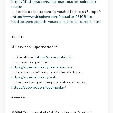
https://distilnews.com/plus-que-tous-les-spiritueux-
reunis/
→ Les hard seltzers sont-ils voués à l’échec en Europe ?
:
https://www.vitisphere.com/actualite-95108-les-
hard-seltzers-sont-ils-voues-a-lechec-en-europe-.html
++++++
⚗️ Services SuperPotion™
→ Site officiel :
https://superpotion.fr
→ Formation gratuite :
https://superpotion.fr/formation-fsp
→ Coaching & Workshop pour les startups :
https://superpotion.fr/tarifs
→ Cartouches gratuites pour votre gameplay :
https://superpotion.fr/gameplay/
++++++
📝🎤🎛️ Conçu, écrit et réalisé par Ludovic Mornand