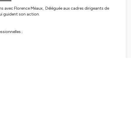
ons avec Florence Méaux, Déléguée aux cadres dirigeants de
qui guident son action.
ssionnelles ;
tialite
pour plus d'informations.
SHARE
EMBED
Facebook
X (Twitter)
LinkedIn