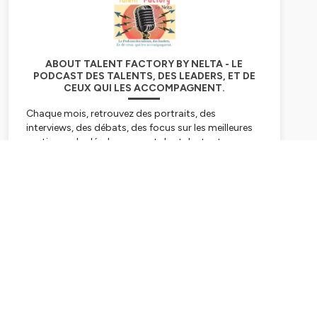
ABOUT TALENT FACTORY BY NELTA - LE
PODCAST DES TALENTS, DES LEADERS, ET DE
CEUX QUI LES ACCOMPAGNENT.
Chaque mois, retrouvez des portraits, des
interviews, des débats, des focus sur les meilleures
pratiques du développement des talents et
dirigeants.
DRH, Directeurs des Cadres Dirigeants, Université
d'Entreprise, Hauts potentiels, Leaders, Directeurs
Subscribe
du développement RH: Talent Factory est VOTRE
podcast pour détecter les tendances et
benchmarker vos pratiques!
Hébergé par Ausha. Visitez
ausha.co/politique-de-
confidentialite
pour plus d'informations.