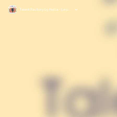
Talent Factory by Nelta - Le podcast des talents, des leaders, et de ceux qui les accompagnent.