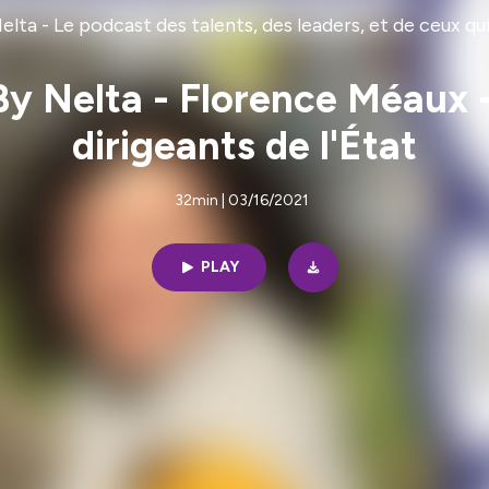
elta - Le podcast des talents, des leaders, et de ceux q
 By Nelta - Florence Méaux 
dirigeants de l'État
32min | 03/16/2021
PLAY