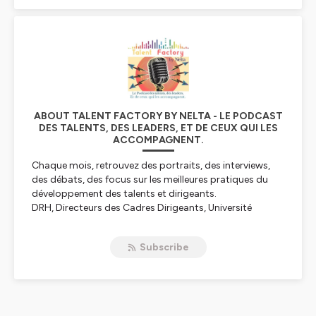
ABOUT TALENT FACTORY BY NELTA - LE PODCAST
DES TALENTS, DES LEADERS, ET DE CEUX QUI LES
ACCOMPAGNENT.
Chaque mois, retrouvez des portraits, des interviews,
des débats, des focus sur les meilleures pratiques du
développement des talents et dirigeants.
DRH, Directeurs des Cadres Dirigeants, Université
d'Entreprise, Hauts potentiels, Leaders, Directeurs du
développement RH: Talent Factory est VOTRE podcast
Subscribe
pour détecter les tendances et benchmarker vos
pratiques!
Hébergé par Ausha. Visitez
ausha.co/politique-de-
confidentialite
pour plus d'informations.