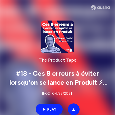
The Product Tape
#18 - Ces 8 erreurs à éviter
lorsqu'on se lance en Produit ⚡️-
Clément Caillol de ManoMano
1h02 | 04/25/2021
PLAY