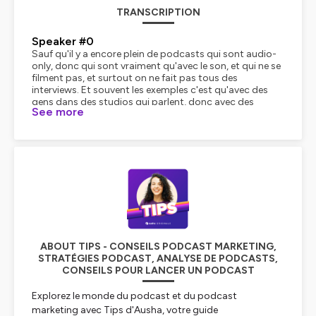
TRANSCRIPTION
Speaker #0
Sauf qu'il y a encore plein de podcasts qui sont audio-
only, donc qui sont vraiment qu'avec le son, et qui ne se
filment pas, et surtout on ne fait pas tous des
interviews. Et souvent les exemples c'est qu'avec des
gens dans des studios qui parlent, donc avec des
See more
interviews. Donc l'idée de cet épisode, c'est de vous
proposer ce que je fais moi sur Youtube avec tips. Vous
allez voir on est loin loin loin d'être irréprochable, et je
suis bien loin d'être une youtubeuse. Rip mon rêve d'être
l'Ena Situation un jour. Mais aujourd'hui Youtube
représente un quart de mes écoutes globales, donc je
vous explique ce qu'on fait pour ça. Déjà, YouTube, c'est
devenu un vrai canal d'audience pour Tips. On a
commencé à publier Tips sur YouTube en mars 2023,
c'est-à-dire à peu près deux ans après le lancement
officiel du podcast. Et j'avoue, je l'ai fait un peu en
mode, bon, on verra bien. Si ça fonctionne tant mieux, si
ABOUT TIPS - CONSEILS PODCAST MARKETING,
ça ne fonctionne pas trop, ce n'est pas très grave. Je
STRATÉGIES PODCAST, ANALYSE DE PODCASTS,
n'ai pas filmé un seul épisode. Je n'ai pas changé mon
CONSEILS POUR LANCER UN PODCAST
format. Je n'ai pas fait de facecam ou alors juste
quelques shorts, mais on pourra s'en reparler. J'ai juste
Explorez le monde du podcast et du podcast
publié un fichier audio qui s'est converti en vidéo grâce
marketing avec Tips d'Ausha, votre guide