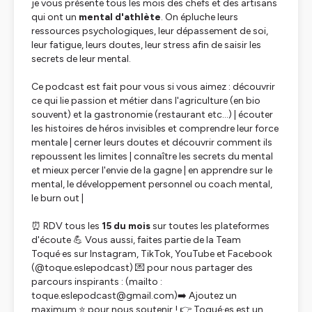
je vous présente tous les mois des chefs et des artisans
qui ont un
mental d'athlète
. On épluche leurs
ressources psychologiques, leur dépassement de soi,
leur fatigue, leurs doutes, leur stress afin de saisir les
secrets de leur mental.
Ce podcast est fait pour vous si vous aimez : découvrir
ce qui lie passion et métier dans l'agriculture (en bio
souvent) et la gastronomie (restaurant etc...) | écouter
les histoires de héros invisibles et comprendre leur force
mentale | cerner leurs doutes et découvrir comment ils
repoussent les limites | connaître les secrets du mental
et mieux percer l'envie de la gagne | en apprendre sur le
mental, le développement personnel ou coach mental,
le burn out |
⏰ RDV tous les
15 du mois
sur toutes les plateformes
d'écoute 💪 Vous aussi, faites partie de la Team
Toqué·es sur Instagram, TikTok, YouTube et Facebook
(@toque.eslepodcast) 💌 pour nous partager des
parcours inspirants : (mailto :
toque.eslepodcast@gmail.com)➡️ Ajoutez un
maximum ⭐ pour nous soutenir ! 👉 Toqué·es est un