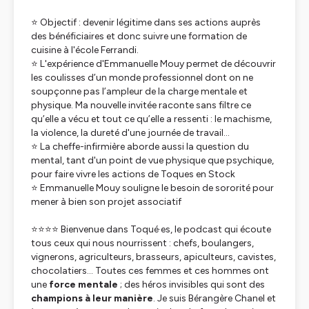
⭐ Objectif : devenir légitime dans ses actions auprès
des bénéficiaires et donc suivre une formation de
cuisine à l'école Ferrandi.
⭐ L'expérience d'Emmanuelle Mouy permet de découvrir
les coulisses d’un monde professionnel dont on ne
soupçonne pas l’ampleur de la charge mentale et
physique. Ma nouvelle invitée raconte sans filtre ce
qu’elle a vécu et tout ce qu’elle a ressenti : le machisme,
la violence, la dureté d'une journée de travail...
⭐ La cheffe-infirmière aborde aussi la question du
mental, tant d'un point de vue physique que psychique,
pour faire vivre les actions de Toques en Stock
⭐ Emmanuelle Mouy souligne le besoin de sororité pour
mener à bien son projet associatif
⭐⭐⭐⭐ Bienvenue dans Toqué·es, le podcast qui écoute
tous ceux qui nous nourrissent : chefs, boulangers,
vignerons, agriculteurs, brasseurs, apiculteurs, cavistes,
chocolatiers... Toutes ces femmes et ces hommes ont
une
force mentale
; des héros invisibles qui sont des
champions à leur manière
. Je suis Bérangère Chanel et