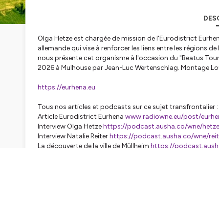
DES
Olga Hetze est chargée de mission de l'Eurodistrict
Eurhe
allemande qui vise à renforcer les liens entre les régions d
nous présente cet organisme à l'occasion du "Beatus Tour", é
2026 à Mulhouse par Jean-Luc Wertenschlag. Montage Lou
https://eurhena.eu
Tous nos articles et podcasts sur ce sujet transfrontalier :
Article Eurodistrict Eurhena
www.radiowne.eu/post/eurhe
Interview Olga Hetze
https://podcast.ausha.co/wne/hetz
Interview Natalie Reiter
https://podcast.ausha.co/wne/reit
La découverte de la ville de Müllheim
https://podcast.aus
Radio WNE
(Warum Net Experience)
53 avenue du président Kennedy 68200 Mulhouse (France
www.radiowne.eu
• tous nos liens =
linktr.ee/radiowne.eu
contact@radiowne.eu
SOCIAL MEDIAS