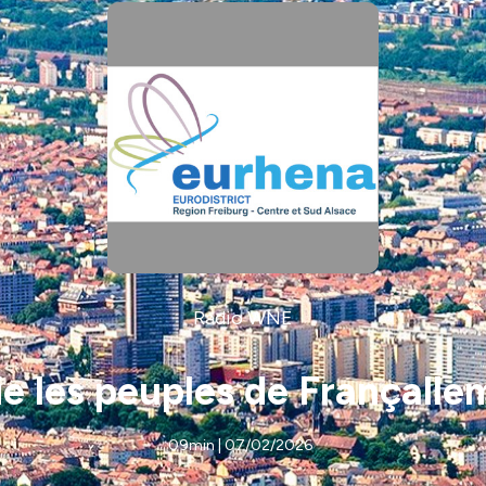
Radio WNE
lie les peuples de Françal
09min | 07/02/2026