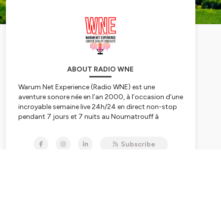
ABOUT RADIO WNE
Warum Net Experience (Radio WNE) est une
aventure sonore née en l’an 2000, à l’occasion d’une
incroyable semaine live 24h/24 en direct non-stop
pendant 7 jours et 7 nuits au Noumatrouff à
Mulhouse. Après plusieurs vies, hopla, voilà 2023,
année de la Résurrection avec une nouvelle WNE qui
Subscribe
se lance dans le direct, l'éducation aux médias, à
l'information, au numérique et à l'IA, les rencontres
scientifiques, le féminisme et l'égalité hommes-
femmes, premier combat à mener, le
WunderParlement
et l’édition de podcasts culturels,
scientifiques, pédagogiques, politiques, nature,
citoyens ou décalés pour refaire le monde – et
réinventer Mulhouse capitale du monde ;-)