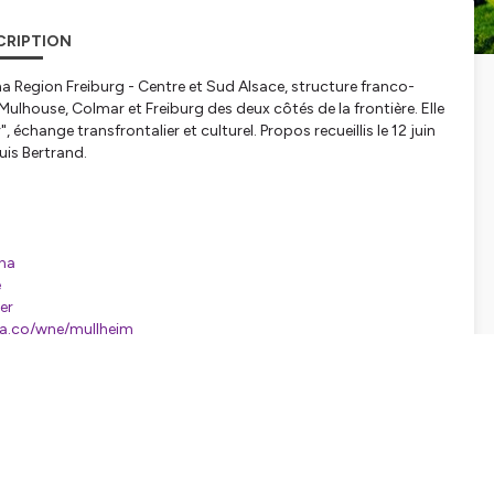
CRIPTION
na
Region Freiburg - Centre et Sud Alsace, structure franco-
e Mulhouse, Colmar et Freiburg des deux côtés de la frontière. Elle
change transfrontalier et culturel. Propos recueillis le 12 juin
is Bertrand.
na
e
er
ha.co/wne/mullheim
)