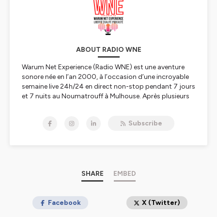
ABOUT RADIO WNE
Warum Net Experience (Radio WNE) est une aventure
sonore née en l’an 2000, à l’occasion d’une incroyable
semaine live 24h/24 en direct non-stop pendant 7 jours
et 7 nuits au Noumatrouff à Mulhouse. Après plusieurs
vies, hopla, voilà 2023, année de la Résurrection avec
une nouvelle WNE qui se lance dans le direct, l'éducation
Subscribe
aux médias, à l'information, au numérique et à l'IA, les
rencontres scientifiques, le féminisme et l'égalité
hommes-femmes, premier combat à mener, le
WunderParlement
et l’édition de podcasts culturels,
scientifiques, pédagogiques, politiques, nature,
citoyens ou décalés pour refaire le monde – et
SHARE
EMBED
réinventer Mulhouse capitale du monde ;-)
Tous nos liens
Facebook
linktr.ee/radiowne.eu
X (Twitter)
Abo newsletter
http://eepurl.com/ie9MS5