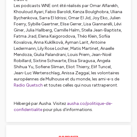
Les podcasts WNE ont été réalisés par Omar Alfarekh,
Khouloud Ayari, Fabio Baroldi, Kenza Boulghobra, Uliana
Bychenkova, Sarra El Idrissi, Omar El Jid, Joy Eko, Julien
Foerry, Sybille Gaertner, Elise Gerrer, Lisa Giannarelli, Lévi
Giner, Julia Hallberg, Camille Halm, Stella Jean-Baptiste,
Fatma Jrad, Elena Kaigorodova, Théo Klein, Sofiia
Kovalova, Anna Kuklìkovà, Ayman Larit, Antoine
Ledermann, Lily Rose Locher, Matis Martinet, Anaelle
Mendoza, Giulia Palandrani, Louis Priem, Jean-Noël
Robillard, Sixtine Schwarte, Elisa Siragusa, Angela
Shihua Yu, Sofiene Sliman, Eliot Thierry, Elif Tuncel,
Jean-Luc Wertenschlag, Anissa Zeggaï, les volontaires
européennes de Mulhouse et du monde, les ami-e-s de
Radio Quetsch
et toutes celles qui nous rattraperont.
Hébergé par Ausha. Visitez
ausha.co/politique-de-
confidentialite
pour plus d'informations.