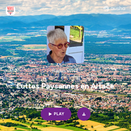
Radio WNE
Luttes Paysannes en Alsace
03min | 10/01/2025
PLAY