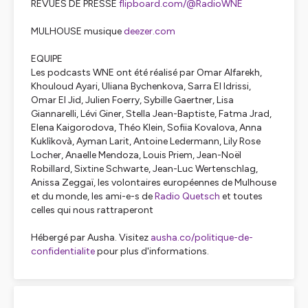
REVUES DE PRESSE
flipboard.com/@RadioWNE
MULHOUSE musique
deezer.com
EQUIPE
Les podcasts WNE ont été réalisé par Omar Alfarekh,
Khouloud Ayari, Uliana Bychenkova, Sarra El Idrissi,
Omar El Jid, Julien Foerry, Sybille Gaertner, Lisa
Giannarelli, Lévi Giner, Stella Jean-Baptiste, Fatma Jrad,
Elena Kaigorodova, Théo Klein, Sofiia Kovalova, Anna
Kuklìkovà, Ayman Larit, Antoine Ledermann, Lily Rose
Locher, Anaelle Mendoza, Louis Priem, Jean-Noël
Robillard, Sixtine Schwarte, Jean-Luc Wertenschlag,
Anissa Zeggaï, les volontaires européennes de Mulhouse
et du monde, les ami-e-s de
Radio Quetsch
et toutes
celles qui nous rattraperont
Hébergé par Ausha. Visitez
ausha.co/politique-de-
confidentialite
pour plus d'informations.