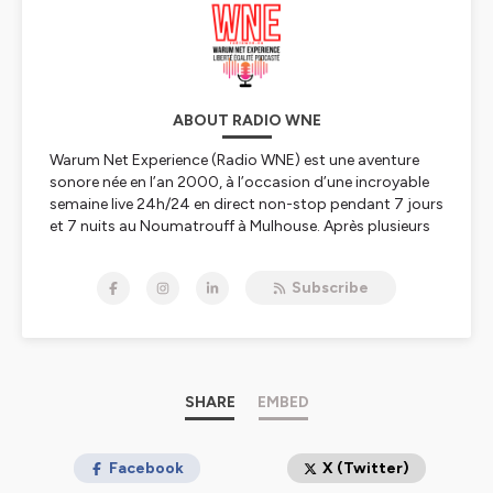
ABOUT RADIO WNE
Warum Net Experience (Radio WNE) est une aventure
sonore née en l’an 2000, à l’occasion d’une incroyable
semaine live 24h/24 en direct non-stop pendant 7 jours
et 7 nuits au Noumatrouff à Mulhouse. Après plusieurs
vies, hopla, voilà 2023, année de la Résurrection avec
une nouvelle WNE qui se lance dans le direct, l'éducation
Subscribe
aux médias, à l'information, au numérique et à l'IA, les
rencontres scientifiques, le féminisme et l'égalité
hommes-femmes, premier combat à mener, le
WunderParlement
et l’édition de podcasts culturels,
scientifiques, pédagogiques, politiques, nature,
citoyens ou décalés pour refaire le monde – et
SHARE
EMBED
réinventer Mulhouse capitale du monde ;-)
Tous nos liens
Facebook
linktr.ee/radiowne.eu
X (Twitter)