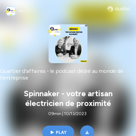
Quartier d'affaires - le podcast dédié au monde de
l'entreprise
Spinnaker - votre artisan
électricien de proximité
09min | 10/13/2023
PLAY