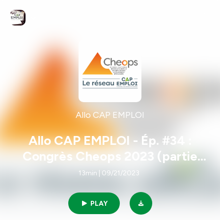
Allo CAP EMPLOI
Allo CAP EMPLOI - Ép. #34 :
Congrès Cheops 2023 (partie
3/4)
13min | 09/21/2023
PLAY