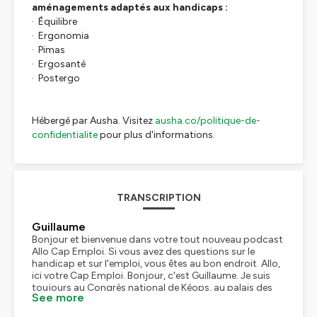
aménagements adaptés aux handicaps :
· Équilibre
· Ergonomia
· Pimas
· Ergosanté
· Postergo
Hébergé par Ausha. Visitez
ausha.co/politique-de-
confidentialite
pour plus d'informations.
TRANSCRIPTION
Guillaume
Bonjour et bienvenue dans votre tout nouveau podcast
Allo Cap Emploi. Si vous avez des questions sur le
handicap et sur l'emploi, vous êtes au bon endroit. Allo,
ici votre Cap Emploi. Bonjour, c'est Guillaume. Je suis
toujours au Congrès national de Kéops, au palais des
See more
congrès de Strasbourg. Il s'agit d'un événement où
Kéops, le réseau des Cap Emploi, accueille les