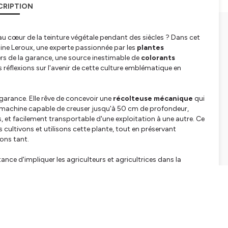
CRIPTION
au cœur de la teinture végétale pendant des siècles ? Dans cet
uline Leroux, une experte passionnée par les
plantes
vers de la garance, une source inestimable de
colorants
réflexions sur l'avenir de cette culture emblématique en
a garance. Elle rêve de concevoir une
récolteuse mécanique
qui
ne machine capable de creuser jusqu'à 50 cm de profondeur,
et facilement transportable d'une exploitation à une autre. Ce
cultivons et utilisons cette plante, tout en préservant
ons tant.
tance d'impliquer les agriculteurs et agricultrices dans la
 sont essentiels pour développer une machine qui répond
elle cite plusieurs agriculteurs passionnés qui cultivent la
 spécifications de cette innovation.
 la culture de la garance, Pauline nous offre une vision d'espoir
iel entre agriculteurs, favorisant ainsi une communauté soudée