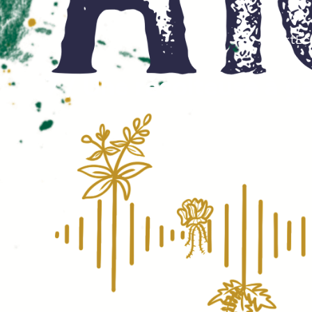
ArtEco
7 / Une récolteuse à ga