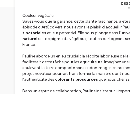
DES
Couleur végétale
Savez-vous que la garance, cette plante fascinante, a été 
épisode d'ArtEcoVert, nous avons le plaisir d'accueillir Pa
tinctoriales
et leur potentiel. Elle nous plonge dans l'uni
naturels
et de pigments végétaux, tout en partageant ses 
France.
Pauline aborde un enjeu crucial : la récolte laborieuse de l
faciliterait cette tâche pour les agriculteurs. Imaginez u
soulevant la terre compacte sans endommager les racines, 
projet novateur pourrait transformer la manière dont nous 
l'authenticité des
colorants biosourcés
que nous chériss
Dans un esprit de collaboration, Pauline insiste sur l'impor
conception de cet outil. Leur expérience et leurs besoins
véritablement aux exigences du terrain. Au fil de l'épisode, 
garance et les invite à partager leurs idées pour définir les
Alors que nous explorons les défis et les opportunités liés à
pour l'avenir. Elle évoque un système de partage de matér