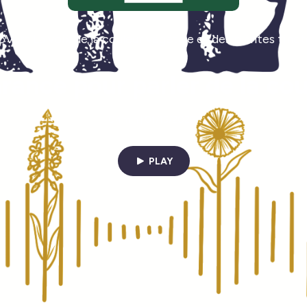
Vert La voix de la couleur végétale et des plantes tinct
rance pour parler de la co
04min | 01/15/2025
PLAY