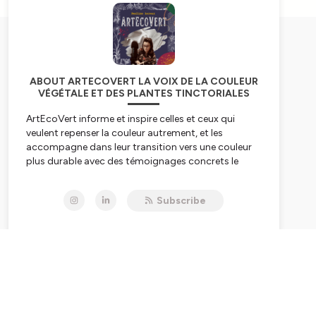
ABOUT ARTECOVERT LA VOIX DE LA COULEUR
VÉGÉTALE ET DES PLANTES TINCTORIALES
ArtEcoVert informe et inspire celles et ceux qui
veulent repenser la couleur autrement, et les
accompagne dans leur transition vers une couleur
plus durable avec des témoignages concrets le
jeudi.
Subscribe
LE podcast de la 🎨
couleur végétale
🌿et des
plantes tinctoriales
de la graine à la couleur finale
dans toutes les applications:
Alimentaire, Cosmétiques, Textiles, Beaux-arts,
Santé, Bio matériaux, Design, Artisanat, Agriculture
et jardin de
plantes tinctoriales
.
Mon but avec les invités, vous parler de la
couleur