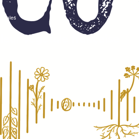
oriales
uleur végétale française