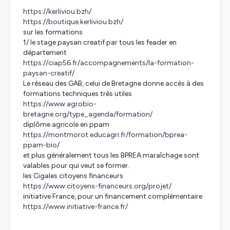
https://kerliviou.bzh/
https://boutique.kerliviou.bzh/
sur les formations
1/ le stage paysan creatif par tous les feader en
département
https://ciap56.fr/accompagnements/la-formation-
paysan-creatif/
Le réseau des GAB, celui de Bretagne donne accès à des
formations techniques très utiles
https://www.agrobio-
bretagne.org/type_agenda/formation/
diplôme agricole en ppam
https://montmorot.educagri.fr/formation/bprea-
ppam-bio/
et plus généralement tous les BPREA maraîchage sont
valables pour qui veut se former.
les Cigales citoyens financeurs
https://www.citoyens-financeurs.org/projet/
initiative France, pour un financement complémentaire
https://www.initiative-france.fr/