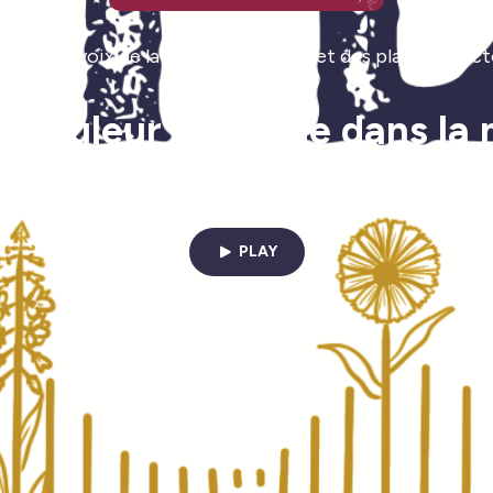
Vert La voix de la couleur végétale et des plantes tinct
a couleur végétale dans la 
27min | 04/11/2026
PLAY