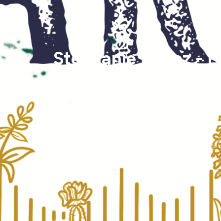
ArtEco
Stéphanie Trolez - L