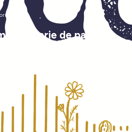
oriales
marqueterie de paille