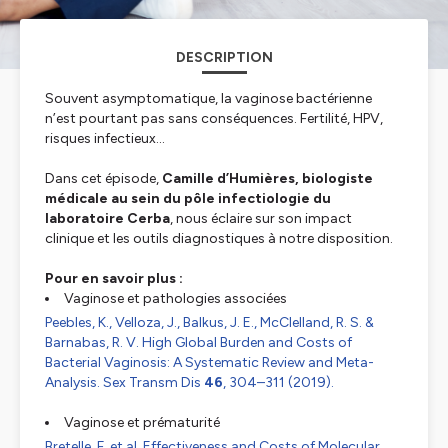
DESCRIPTION
Souvent asymptomatique, la vaginose bactérienne
n’est pourtant pas sans conséquences. Fertilité, HPV,
risques infectieux…
Dans cet épisode,
Camille d’Humières, biologiste
médicale au sein du pôle infectiologie du
laboratoire Cerba
, nous éclaire sur son impact
clinique et les outils diagnostiques à notre disposition.
Pour en savoir plus :
Vaginose et pathologies associées
Peebles, K., Velloza, J., Balkus, J. E., McClelland, R. S. &
Barnabas, R. V. High Global Burden and Costs of
Bacterial Vaginosis: A Systematic Review and Meta-
Analysis.
Sex Transm Dis
46
, 304–311 (2019).
Vaginose et prématurité
Bretelle, F.
et al.
Effectiveness and Costs of Molecular