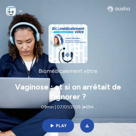
Biomédicalement vôtre
Vaginose : et si on arrêtait de
l’ignorer ?
09min | 07/01/2025
|
694
PLAY