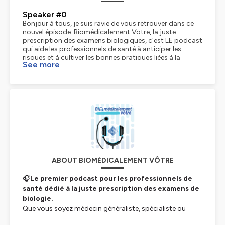
Speaker #0
Bonjour à tous, je suis ravie de vous retrouver dans ce
nouvel épisode. Biomédicalement Votre, la juste
prescription des examens biologiques, c'est LE podcast
qui aide les professionnels de santé à anticiper les
risques et à cultiver les bonnes pratiques liées à la
See more
prescription des examens de biologie. Je suis Abla,
biologiste médicale, et cette semaine, j'ai le plaisir de
recevoir Camille Dumière, biologiste en infectiologie au
laboratoire CERBA. Bonjour Camille.
Speaker #1
Bonjour Abla.
Speaker #0
Alors sans plus attendre, voici une question posée par
Catherine, médecin généraliste à Montpellier.
Speaker #1
Bonjour. Je reçois une jeune femme qui a des pertes, un
ABOUT BIOMÉDICALEMENT VÔTRE
prurite et des douleurs pelviennes qui l'incommodent
beaucoup. Je suspecte une vaginose. Comment faire
🎧
Le premier podcast pour les professionnels de
pour avoir un diagnostic juste ? Merci Catherine pour
cette question autour de la vaginose. Le diagnostic
santé dédié à la juste prescription des examens de
recommandé, c'est un prélèvement vaginal. avec un
biologie.
score de Nugent et une culture, que je détaillerai par la
Que vous soyez médecin généraliste, spécialiste ou
suite du podcast. Et ensuite, je vous présenterai deux
sage-femme : au cours de chaque épisode, Abla,
alternatives, qui sont la PCR multiplex et l'analyse du