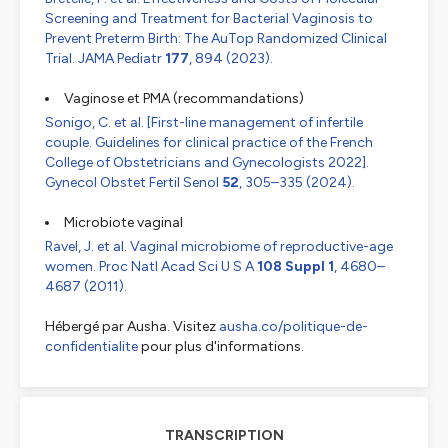
Screening and Treatment for Bacterial Vaginosis to
Prevent Preterm Birth: The AuTop Randomized Clinical
Trial.
JAMA Pediatr
177
, 894 (2023).
Vaginose et PMA (recommandations)
Sonigo, C.
et al.
[First-line management of infertile
couple. Guidelines for clinical practice of the French
College of Obstetricians and Gynecologists 2022].
Gynecol Obstet Fertil Senol
52
, 305–335 (2024).
Microbiote vaginal
Ravel, J.
et al.
Vaginal microbiome of reproductive-age
women.
Proc Natl Acad Sci U S A
108 Suppl 1
, 4680–
4687 (2011).
Hébergé par Ausha. Visitez
ausha.co/politique-de-
confidentialite
pour plus d'informations.
TRANSCRIPTION