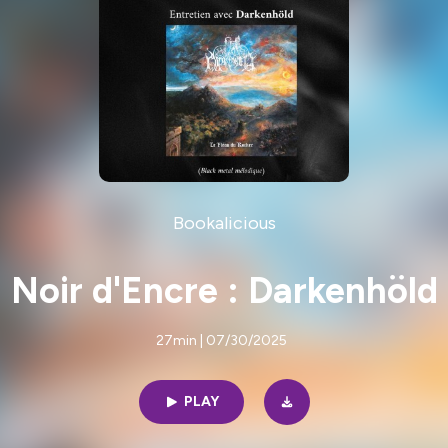
Bookalicious
Noir d'Encre : Darkenhöld
27min | 07/30/2025
PLAY