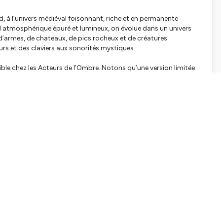
à l’univers médiéval foisonnant, riche et en permanente
l atmosphérique épuré et lumineux, on évolue dans un univers
 d’armes, de chateaux, de pics rocheux et de créatures
rs et des claviers aux sonorités mystiques.
ble chez les Acteurs de l’Ombre. Notons qu’une version limitée
n bel inédit : un conte créé et lu par le conteur Quentin
es plus bavards, tandis qu’Aboth, le batteur et Anthony à la
 connu sous le nom de Belore était, quant à lui, resté au bar.
.com/
vre
 :