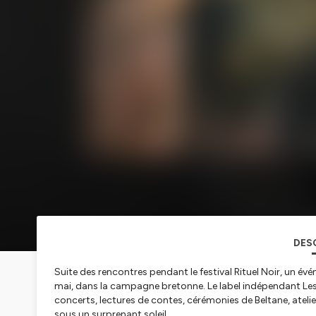
DES
Suite des rencontres pendant le festival Rituel Noir, un év
mai, dans la campagne bretonne. Le label indépendant Les A
concerts, lectures de contes, cérémonies de Beltane, atelier
sous un surprenant soleil.