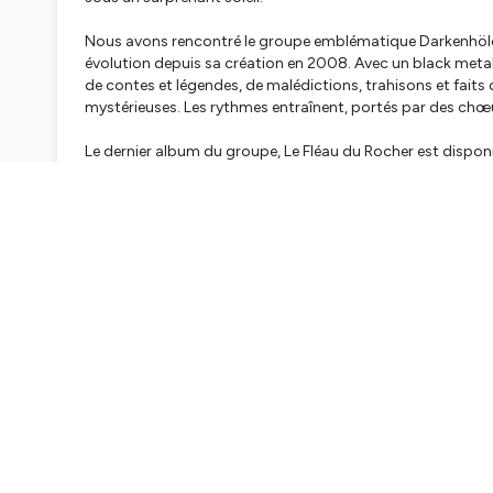
Nous avons rencontré le groupe emblématique Darkenhöld, 
évolution depuis sa création en 2008. Avec un black meta
de contes et légendes, de malédictions, trahisons et faits
mystérieuses. Les rythmes entraînent, portés par des chœu
Le dernier album du groupe, Le Fléau du Rocher est disponi
intitulée « Le Conte du Rocher » est également parue, avec u
Fourreau.
Cervantes et Aldébarran, chanteur et guitariste lead sont l
guitare se font plus discret. Aleevok le bassiste, également
***
Le bandcamp du groupe :
https://darkenhold.bandcamp
Le label du groupe :
https://lesacteursdelombre.net/
Chansons utilisées : Le cortège royal - Mystique de la Voui
Retrouvez la performance du groupe pendant le Rituel Noir
https://www.youtube.com/watch?v=qk2if5PxFUc