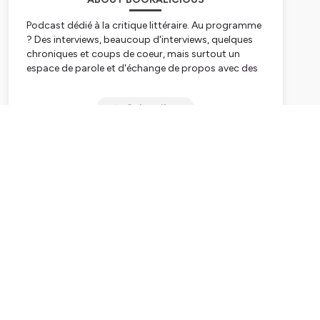
Podcast dédié à la critique littéraire. Au programme
? Des interviews, beaucoup d'interviews, quelques
chroniques et coups de coeur, mais surtout un
espace de parole et d'échange de propos avec des
auteurs et autrices du monde entier.
Créé par Tara Lennart.
Subscribe
Hébergé par Ausha. Visitez
ausha.co/politique-de-
confidentialite
pour plus d'informations.