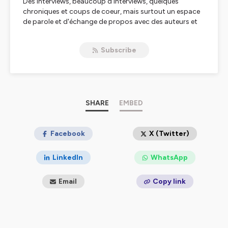
Des interviews, beaucoup d'interviews, quelques
chroniques et coups de coeur, mais surtout un espace
de parole et d'échange de propos avec des auteurs et
autrices du monde entier.
Créé par Tara Lennart.
Subscribe
Hébergé par Ausha. Visitez
ausha.co/politique-de-
confidentialite
pour plus d'informations.
SHARE
EMBED
Facebook
X (Twitter)
LinkedIn
WhatsApp
Email
Copy link