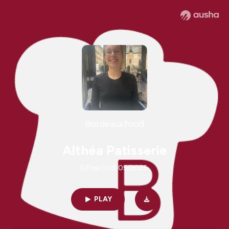
Bordeauxfood
Althéa Patisserie
07min | 03/05/2025
PLAY