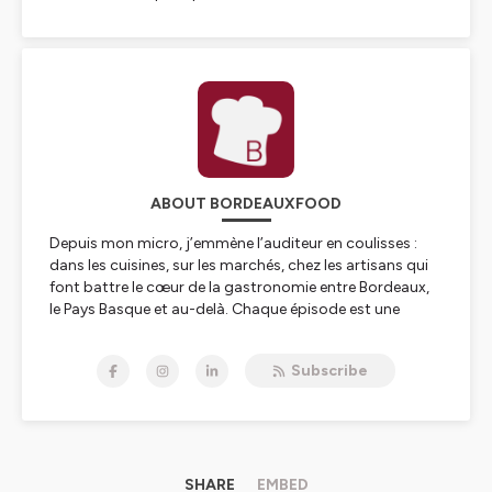
ABOUT BORDEAUXFOOD
Depuis mon micro, j’emmène l’auditeur en coulisses :
dans les cuisines, sur les marchés, chez les artisans qui
font battre le cœur de la gastronomie entre Bordeaux,
le Pays Basque et au-delà. Chaque épisode est une
rencontre, une conversation à hauteur d’homme, où l’on
parle de produits, de saisons, de transmission… mais
Subscribe
surtout d’histoires de vie.
À travers ces voix, je tisse un carnet de route sonore :
chefs, producteurs, vignerons, boulangers,
torréfacteurs, acteurs du tourisme et de la table
viennent y partager leur parcours, leurs doutes, leurs
envies, leurs engagements. Le podcast est pensé
SHARE
EMBED