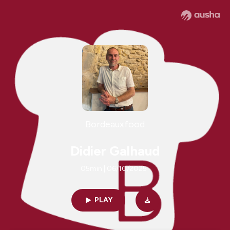
Bordeauxfood
Didier Galhaud
05min | 06/10/2025
PLAY