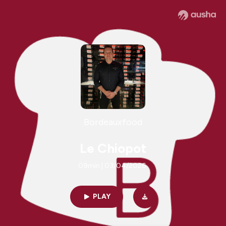
Bordeauxfood
Le Chiopot
09min | 03/04/2026
PLAY