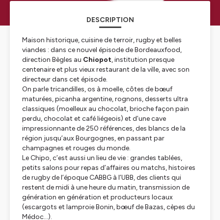
DESCRIPTION
Maison historique, cuisine de terroir, rugby et belles
viandes : dans ce nouvel épisode de Bordeauxfood,
direction Bègles au
Chiopot
, institution presque
centenaire et plus vieux restaurant de la ville, avec son
directeur dans cet épisode.
On parle tricandilles, os à moelle, côtes de bœuf
maturées, picanha argentine, rognons, desserts ultra
classiques (moelleux au chocolat, brioche façon pain
perdu, chocolat et café liégeois) et d’une cave
impressionnante de 250 références, des blancs de la
région jusqu’aux Bourgognes, en passant par
champagnes et rouges du monde.
Le Chipo, c’est aussi un lieu de vie : grandes tablées,
petits salons pour repas d’affaires ou matchs, histoires
de rugby de l’époque CABBG à l’UBB, des clients qui
restent de midi à une heure du matin, transmission de
génération en génération et producteurs locaux
(escargots et lamproie Bonin, bœuf de Bazas, cèpes du
Médoc…).