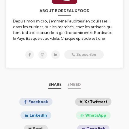
ABOUT BORDEAUXFOOD
Depuis mon micro, j’emmène l’auditeur en coulisses :
dans les cuisines, sur les marchés, chez les artisans qui
font battre le cœur de la gastronomie entre Bordeaux,
le Pays Basque et au-delà. Chaque épisode est une
rencontre, une conversation à hauteur d’homme, où l’on
parle de produits, de saisons, de transmission… mais
Subscribe
surtout d’histoires de vie.
À travers ces voix, je tisse un carnet de route sonore :
chefs, producteurs, vignerons, boulangers,
torréfacteurs, acteurs du tourisme et de la table
viennent y partager leur parcours, leurs doutes, leurs
envies, leurs engagements. Le podcast est pensé
SHARE
EMBED
comme un compagnon de voyage : on l’écoute en train,
en voiture, en cuisine, en préparant le prochain séjour
gourmand.
Facebook
X (Twitter)
Mon ambition est simple : donner envie d’aller plus loin
que l’assiette, de comprendre ce qui se cache derrière
LinkedIn
WhatsApp
chaque bouchée, et de partir à la rencontre de celles et
ceux qui la rendent possible.
Email
Copy link