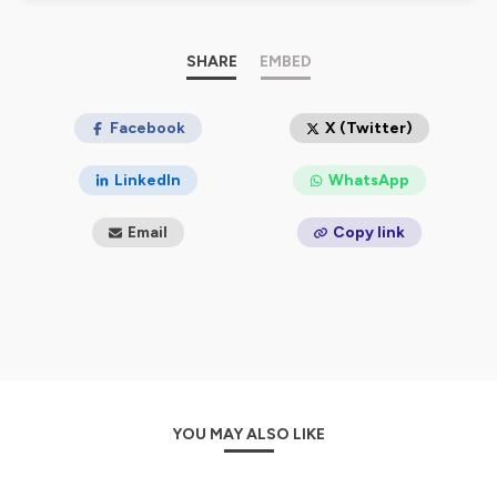
et laisse sa puissance te mener au succès !
Le monde a besoin de voir briller le/la leader en toi.
SHARE
EMBED
Et toi, tu as simplement besoin d'ACTIVER ta voix.
On va faire ça ensemble.
Facebook
X (Twitter)
Laetitia
LinkedIn
WhatsApp
PS :
Le premier pas pour libérer ta voix est juste là
Email
Copy link
Suis le lien et
réserve un appel
pour échanger
directement avec moi.
On va faire le
BILAN
et
bâtir le plan
don tu as besoin
pour laisser ta voix rugir - sans jamais forcer.
Hébergé par Ausha. Visitez
ausha.co/politique-de-
confidentialite
pour plus d'informations.
YOU MAY ALSO LIKE