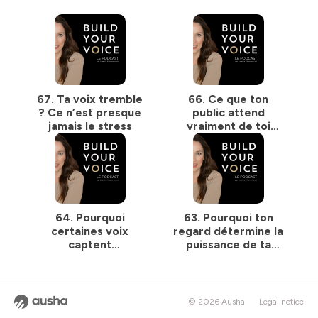
67. Ta voix tremble
66. Ce que ton
? Ce n’est presque
public attend
jamais le stress
vraiment de toi
(artistes & leaders :
la confiance se joue
avant le premier
mot)
64. Pourquoi
63. Pourquoi ton
certaines voix
regard détermine la
captent
puissance de ta
l’attention… et
voix
d’autres
s’effondrent sous
pression
© 2026 Ausha
Legal notice