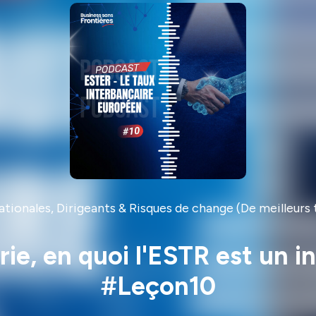
tionales, Dirigeants & Risques de change (De meilleurs 
ie, en quoi l'ESTR est un i
#Leçon10