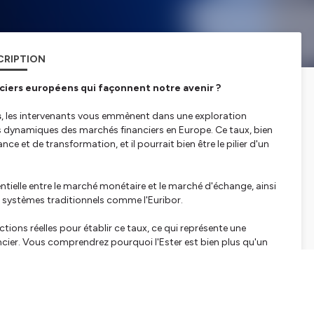
CRIPTION
ciers européens qui façonnent notre avenir ?
s
, les intervenants vous emmènent dans une exploration
 les dynamiques des marchés financiers en Europe. Ce taux, bien
nce et de transformation, et il pourrait bien être le pilier d'un
entielle entre le marché monétaire et le marché d'échange, ainsi
x systèmes traditionnels comme l'Euribor.
tions réelles pour établir ce taux, ce qui représente une
ncier. Vous comprendrez pourquoi l'Ester est bien plus qu'un
de l'Europe.
 soulignent les différences fondamentales entre ces deux
 enjeux mondiaux qui influencent nos décisions économiques.
 investisseurs ? Quels sont les impacts de ce taux sur la