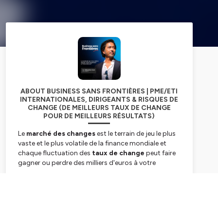
ABOUT BUSINESS SANS FRONTIÈRES | PME/ETI
INTERNATIONALES, DIRIGEANTS & RISQUES DE
CHANGE (DE MEILLEURS TAUX DE CHANGE
POUR DE MEILLEURS RÉSULTATS)
Le
marché des changes
est le terrain de jeu le plus
vaste et le plus volatile de la finance mondiale et
chaque fluctuation des
taux de change
peut faire
gagner ou perdre des milliers d'euros à votre
entreprise en quelques heures. Chez
Business Sans
Frontières
, nous mettons la
gestion du risque de
Subscribe
change
et la maîtrise des
opérations au
comptant
et de couvertures
à la portée de tous
les dirigeants qui développent leur activité à