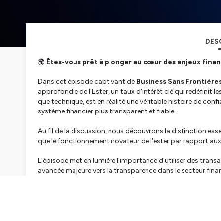
DES
🌍
Êtes-vous prêt à plonger au cœur des enjeux finan
Dans cet épisode captivant de
Business Sans Frontière
approfondie de l'Ester, un taux d'intérêt clé qui redéfinit
que technique, est en réalité une véritable histoire de confia
système financier plus transparent et fiable.
Au fil de la discussion, nous découvrons la distinction ess
que le fonctionnement novateur de l'ester par rapport au
L'épisode met en lumière l'importance d'utiliser des transac
avancée majeure vers la transparence dans le secteur fina
simple chiffre, mais un indicateur de la santé économique 
En comparant l'ester au SOFR américain, nos intervenants
systèmes, offrant ainsi une perspective précieuse sur les
Pourquoi l'Ester est-il si crucial pour les entreprises et les