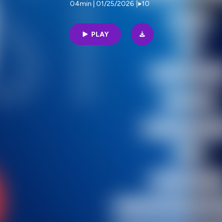
04min | 01/25/2026
|
10
PLAY