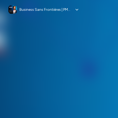
Business Sans Frontières | PME/ETI Internationales, Dirigeants & Risques de change (De meilleurs taux de change pour de meilleurs résultats)