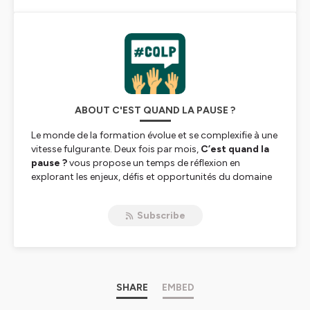
ABOUT C'EST QUAND LA PAUSE ?
Le monde de la formation évolue et se complexifie à une
vitesse fulgurante. Deux fois par mois,
C’est quand la
pause ?
vous propose un temps de réflexion en
explorant les enjeux, défis et opportunités du domaine
pour vous permettre d’appréhender sereinement le
futur de l’apprentissage.
Subscribe
Chaque épisode suit une recette similaire, mobilise des
ingrédients identiques, mais vous propose une
expérience unique.
Nos actualités ·
Jérôme, Lionel & Nicolas vous
partagent leurs explorations et évolutions personnelles
SHARE
EMBED
dans le monde de la formation.