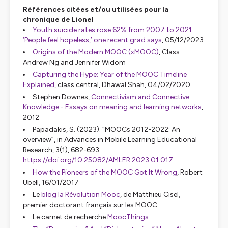
Références citées et/ou utilisées pour la
chronique de Lionel
Youth suicide rates rose 62% from 2007 to 2021:
‘People feel hopeless,’ one recent grad says
, 05/12/2023
Origins of the Modern MOOC (xMOOC)
, Class
Andrew Ng and Jennifer Widom
Capturing the Hype: Year of the MOOC Timeline
Explained
, class central, Dhawal Shah, 04/02/2020
Stephen Downes,
Connectivism and Connective
Knowledge - Essays on meaning and learning networks
,
2012
Papadakis, S. (2023). “MOOCs 2012-2022: An
overview”, in
Advances in Mobile Learning Educational
Research
, 3
(1)
, 682-693.
https://doi.org/10.25082/AMLER.2023.01.017
How the Pioneers of the MOOC Got It Wrong
, Robert
Ubell, 16/01/2017
Le
blog
la Révolution Mooc
, de Matthieu Cisel,
premier doctorant français sur les MOOC
Le carnet de recherche
MoocThings