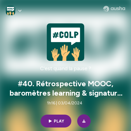
C'est quand la pause ?
#40. Rétrospective MOOC,
baromètres learning & signature
pédagogique
1h16 | 03/04/2024
PLAY