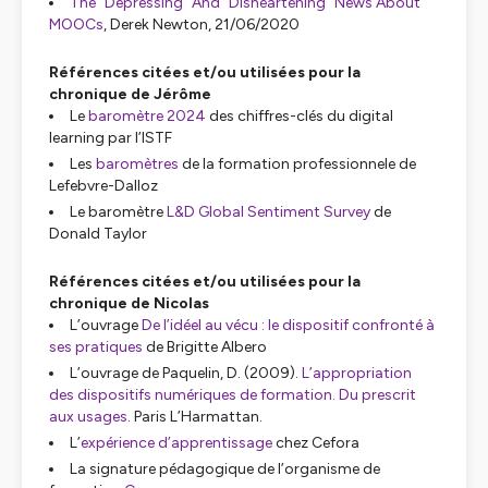
The “Depressing” And “Disheartening” News About
MOOCs
, Derek Newton, 21/06/2020
Références citées et/ou utilisées pour la
chronique de Jérôme
Le
baromètre 2024
des chiffres-clés du digital
learning par l’ISTF
Les
baromètres
de la formation professionnele de
Lefebvre-Dalloz
Le baromètre
L&D Global Sentiment Survey
de
Donald Taylor
Références citées et/ou utilisées pour la
chronique de Nicolas
L’ouvrage
De l’idéel au vécu : le dispositif confronté à
ses pratiques
de Brigitte Albero
L’ouvrage de Paquelin, D. (2009).
L’appropriation
des dispositifs numériques de formation. Du prescrit
aux usages
. Paris L’Harmattan.
L’
expérience d’apprentissage
chez Cefora
La signature pédagogique de l’organisme de