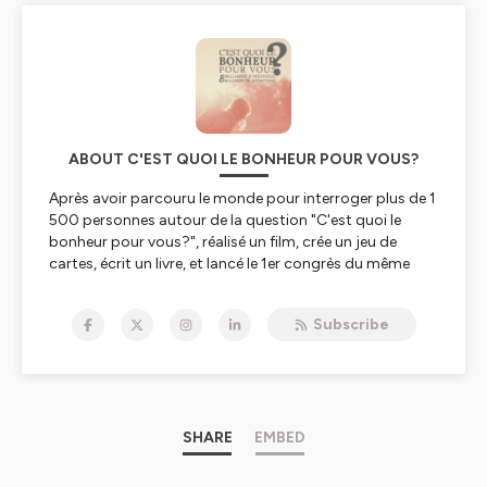
ABOUT C'EST QUOI LE BONHEUR POUR VOUS?
Après avoir parcouru le monde pour interroger plus de 1
500 personnes autour de la question "C'est quoi le
bonheur pour vous?", réalisé un film, crée un jeu de
cartes, écrit un livre, et lancé le 1er congrès du même
nom, Julien Peron revient chaque semaine avec un
entretien dans lequel il aborde, avec ses invité.e.s, des
Subscribe
questions relatives au bonheur, à la connaissance de
soi, aux médecines douces et au bien-être.
https://www.cestquoilebonheur.fr/
L’objectif principal du podcast est de découvrir ce que
le bonheur signifie pour chaque invité, ainsi que les
SHARE
EMBED
moyens par lesquels ils l’ont trouvé ou le recherchent
dans leur vie. Les invités sont des personnalités