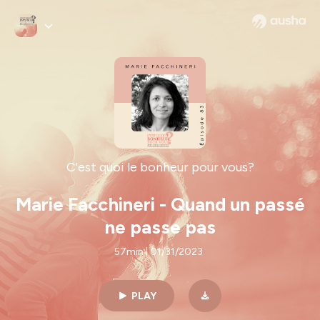
C'est quoi le bonheur pour vous?
Marie Facchineri - Quand un passé
ne passe pas
57min | 01/31/2023
PLAY