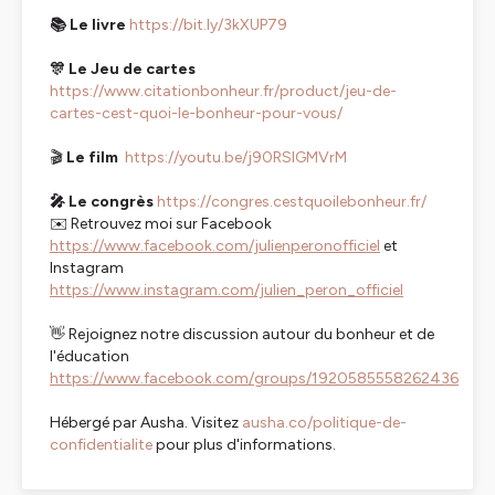
📚 Le livre
https://bit.ly/3kXUP79
🎊 Le Jeu de cartes
https://www.citationbonheur.fr/product/jeu-de-
cartes-cest-quoi-le-bonheur-pour-vous/
🎬
Le film
https://youtu.be/j90RSlGMVrM
🎤 Le congrès
https://congres.cestquoilebonheur.fr/
✉️ Retrouvez moi sur Facebook
https://www.facebook.com/julienperonofficiel
et
Instagram
https://www.instagram.com/julien_peron_officiel
👋 Rejoignez notre discussion autour du bonheur et de
l'éducation
https://www.facebook.com/groups/1920585558262436
Hébergé par Ausha. Visitez
ausha.co/politique-de-
confidentialite
pour plus d'informations.