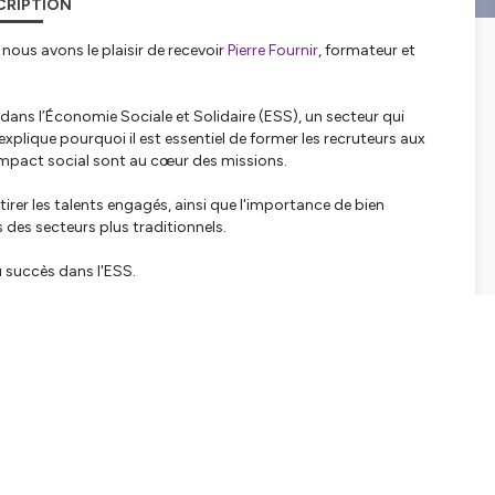
CRIPTION
, nous avons le plaisir de recevoir
Pierre Fournir
, formateur et
t dans l’Économie Sociale et Solidaire (ESS), un secteur qui
 explique pourquoi il est essentiel de former les recruteurs aux
'impact social sont au cœur des missions.
irer les talents engagés, ainsi que l'importance de bien
 des secteurs plus traditionnels.
 succès dans l'ESS.
--------------------------------------------------------------------
inter (
transfairh.coop
)
e tiendra du 27/28 mars 2025