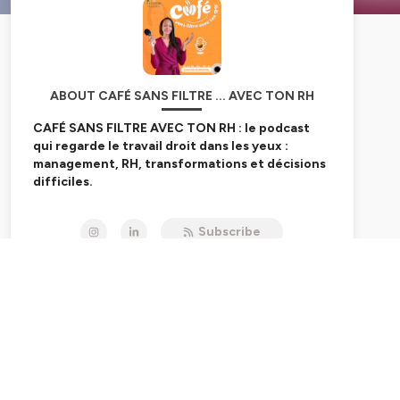
ABOUT CAFÉ SANS FILTRE ... AVEC TON RH
CAFÉ SANS FILTRE AVEC TON RH : le podcast
qui regarde le travail droit dans les yeux :
management, RH, transformations et décisions
difficiles.
Le travail n’a jamais été aussi paradoxal : plus
d’exigence, plus de charge, plus d’attentes… avec
Subscribe
toujours moins de marges. Ici, on arrête les discours
édulcorés :
on parle du travail tel qu’il se vit, pas
tel qu’on aimerait qu’il soit.
Je suis
Jennyfer Montantin
, fondatrice de
Blossom Talents
, cabinet de
conseil RH
,
formation
et
conduite du changement
.
20 ans d’expérience
, des missions opérationnelles
en France et à l’international, des transformations
complexes, des environnements sous tension, des