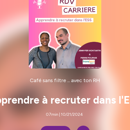
Café sans filtre ... avec ton RH
prendre à recruter dans l'
07min | 10/21/2024