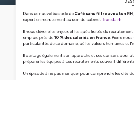
DES
Dans ce nouvel épisode de
Café sans filtre avec ton RH
expert en recrutement au sein du cabinet
Transfairh
.
Il nous dévoile les enjeux et les spécificités du recrutemen
emploie près de
10 % des salariés en France
. Pierre nous
particularités de ce domaine, où les valeurs humaines et l
Il partage également son approche et ses conseils pour att
préparer les équipes à ces recrutements souvent différents
Un épisode à ne pas manquer pour comprendre les clés du
Bonne écoute
-------------------------------------------------------------
-----------------
La formation est dispensée en intra et en inter
Présentation de la
Formation Recruter dans l'ESS - intra et 
⚡ Exclusivité : la prochaine session inter organisations s