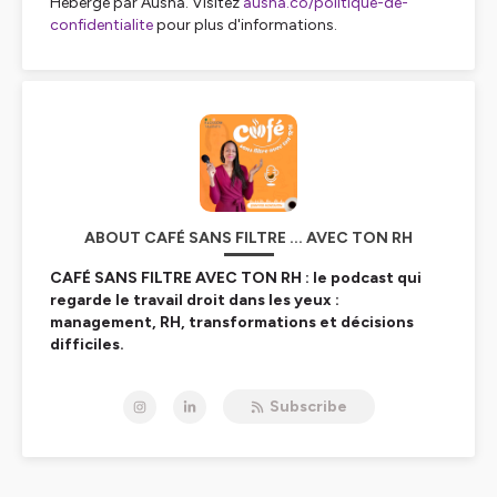
Hébergé par Ausha. Visitez
ausha.co/politique-de-
confidentialite
pour plus d'informations.
ABOUT CAFÉ SANS FILTRE ... AVEC TON RH
CAFÉ SANS FILTRE AVEC TON RH : le podcast qui
regarde le travail droit dans les yeux :
management, RH, transformations et décisions
difficiles.
Le travail n’a jamais été aussi paradoxal : plus
d’exigence, plus de charge, plus d’attentes… avec
Subscribe
toujours moins de marges. Ici, on arrête les discours
édulcorés :
on parle du travail tel qu’il se vit, pas tel
qu’on aimerait qu’il soit.