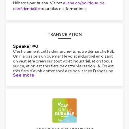
Hébergé par Ausha. Visitez
ausha.co/politique-de-
confidentialite
pour plus d'informations.
TRANSCRIPTION
Speaker #0
C'est vraiment cette démarche-là, notre démarche RSE.
On n'a pas pris uniquement le volet industriel en disant
on veut être green sur tout volet industriel, et on focus
sur ça, et on est très fiers de cette réalisation-là. On est
très fiers d'avoir commencé à relocaliser en France une
See more
partie de la production, mais on est aussi fiers du travail
qui a été fait pour enlever tous les blisters sur nos
packagings. pour les clients de l'alimentaire et du
bricolage. On est très fiers d'avoir modifié nos
bâtiments pour créer des bâtiments plus agréables à
travailler. On est très fiers des partenariats avec les
centres d'aide au travail. On a un programme qui
s'appelle Andy Work, avec des salariés en reconversion
ou en handicap qui viennent chez nous faire des heures
de travail pour reprendre une activité. On est fiers de
toutes ces actions-là, et je n'ai pas spécialement une