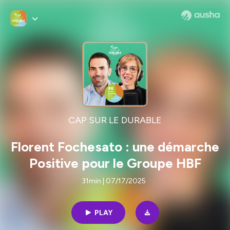
CAP SUR LE DURABLE
Florent Fochesato : une démarche
Positive pour le Groupe HBF
31min | 07/17/2025
PLAY