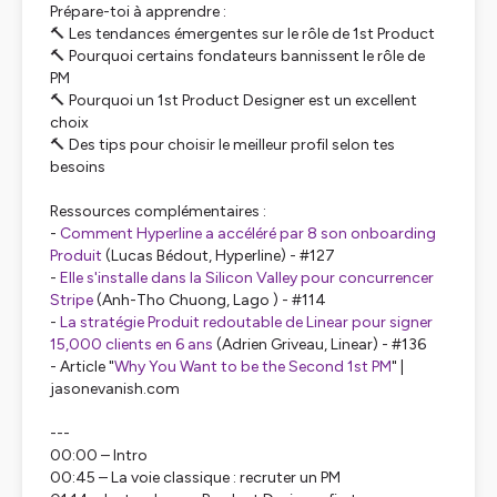
Prépare-toi à apprendre :
🔨 Les tendances émergentes sur le rôle de 1st Product
🔨 Pourquoi certains fondateurs bannissent le rôle de
PM
🔨 Pourquoi un 1st Product Designer est un excellent
choix
🔨 Des tips pour choisir le meilleur profil selon tes
besoins
Ressources complémentaires :
-
Comment Hyperline a accéléré par 8 son onboarding
Produit
(Lucas Bédout, Hyperline) - #127
-
Elle s'installe dans la Silicon Valley pour concurrencer
Stripe
(Anh-Tho Chuong, Lago ) - #114
-
La stratégie Produit redoutable de Linear pour signer
15,000 clients en 6 ans
(Adrien Griveau, Linear) - #136
- Article "
Why You Want to be the
Second
1st PM
" |
jasonevanish.com
---
00:00 – Intro
00:45 – La voie classique : recruter un PM