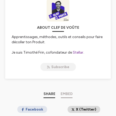
ABOUT CLEF DE VOÛTE
Apprentissages, méthodes, outils et conseils pour faire
décoller ton Produit.
Je suis Timothé Frin, cofondateur de
Stellar
.
Ma mission : aider les startups à créer les produits tech
de demain.
Subscribe
Clef de voûte, c'est le podcast Product pour celles et
ceux qui bâtissent les futurs produits indispensables de
demain.
Chaque semaine, j'invite des entrepreneurs, des CTO,
des VC, des designers à me parler de Produit.
SHARE
EMBED
L'objectif de Clef de voûte est que tu puisses t'inspirer
des situations vécues par mes invités pour en tirer des
enseignements
Facebook
applicables dans ton quotidien.
X (Twitter)
Tu y découvriras :