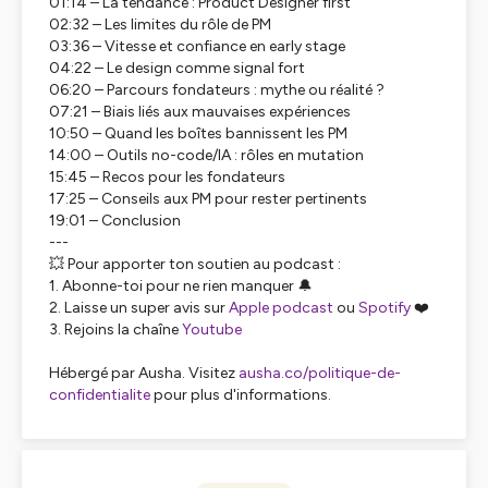
01:14 – La tendance : Product Designer first
02:32 – Les limites du rôle de PM
03:36 – Vitesse et confiance en early stage
04:22 – Le design comme signal fort
06:20 – Parcours fondateurs : mythe ou réalité ?
07:21 – Biais liés aux mauvaises expériences
10:50 – Quand les boîtes bannissent les PM
14:00 – Outils no-code/IA : rôles en mutation
15:45 – Recos pour les fondateurs
17:25 – Conseils aux PM pour rester pertinents
19:01 – Conclusion
---
💥 Pour apporter ton soutien au podcast :
1. Abonne-toi pour ne rien manquer 🔔
2. Laisse un super avis sur
Apple podcast
ou
Spotify
❤️
3. Rejoins la chaîne
Youtube
Hébergé par Ausha. Visitez
ausha.co/politique-de-
confidentialite
pour plus d'informations.