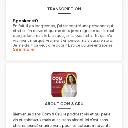
TRANSCRIPTION
Speaker #0
En fait, il y a longtemps, j'ai rencontré une personne qui
était en fin de vie et qui me dit « je ne regrette pas le mal
que j'ai fait, mais le bien que je n'ai pas fait » . Et ça m'a
vraiment marqué, vraiment en perso, mais aussi en pro.
Je me dis « ça veut dire quoi ? Est-ce qu'une entreprise
See more
peut faire le bien ? »
Speaker #1
Bonjour à tous et bienvenue sur Comme est cru, le
podcast sans chichis dédié à la communication ou au
marketing des acteurs, innovants du vin et des
spiritueux. Je m'appelle Eva Crétois, je suis stratège de
marque vin et spiritueux et la fondatrice de Comme et
Cru. Et depuis trois ans, avec Comme et Cru,
j'accompagne les acteurs innovants et ambitieux du
vin, des spiritueux et du sans-alcool à devenir des
références du secteur grâce au branding. Mon objectif,
ABOUT COM & CRU
créer des marques impactantes en phase A-K, réalité
terrain et les attentes des consommateurs. Alors avec
mon invité du jour, on va répondre à une question
Bienvenue dans Com & Cru, le podcast vin et qui parle
essentielle pour toute marque, que ce soit une marque
vin et spiritueux mais aussi sans alcool. Ici c'est sans
de vin, une marque de spiritueux ou une marque de
chichis, pensé entièrement pour les acteurs innovants