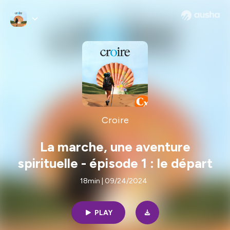
Croire
La marche, une aventure
spirituelle - épisode 1 : le départ
18min | 09/24/2024
PLAY