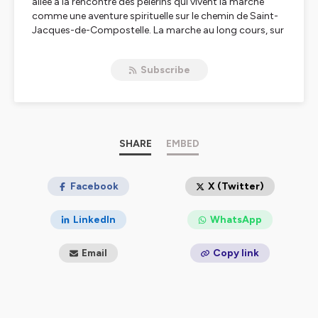
allée à la rencontre des pèlerins qui vivent la marche
comme une aventure spirituelle sur le chemin de Saint-
Jacques-de-Compostelle. La marche au long cours, sur
plusieurs jours ou semaines, sollicite le corps, l’esprit
mais aussi l’âme. Le déplacement géographique
Subscribe
s’accompagne souvent d’une transformation intérieure.
Au départ du chemin, au Puy-en-Velay (Haute-Loire), à
Conques (Aveyron), ville étape après une dizaine de
jours de marche, et à l’arrivée à Santiago de
Compostela (Espagne), notre journaliste Gilles Donada
SHARE
EMBED
a tendu son micro aux marcheurs bouleversés par leur
expérience de la marche (souvent entre 4h et 8h par
jour), les rencontres avec les autres pèlerins, l’immersion
Facebook
X (Twitter)
dans la nature et l’ouverture à la transcendance, que
certains appellent Dieu. Cette immersion sonore nous
LinkedIn
WhatsApp
plonge dans les bruits, les ambiances, les respirations
du chemin.
Email
Copy link
Pour cette 3e saison des podcasts Croire, La Croix est
allée à la rencontre des pèlerins qui vivent la marche
comme une aventure spirituelle sur le chemin de Saint-
Jacques-de-Compostelle. Chaque épisode, d’une