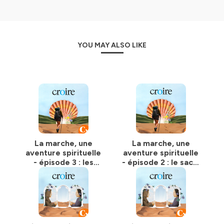
vingtaine de minutes, est ancré dans une réalité
concrète de la marche, porteuse d’une sagesse de vie
► Vous avez une question ou une remarque ? Écrivez-
YOU MAY ALSO LIKE
nous à cette adresse :
podcast.lacroix@groupebayard.com
CREDITS :
Rédaction en chef : Fabienne Lemahieu, Arnaud Alibert,
Paul de Coustin. Journaliste au service religion : Gilles
Donada. Réalisation : Gilles Donada, avec Christel
Juquois. Chargée de production : Célestine Albert-
Steward. Montage : Gilles Donada. Mixage : Sarah
La marche, une
La marche, une
Lefevre. Visuel : Tiphaine Poli. Responsable marketing :
aventure spirituelle
aventure spirituelle
Laurence Szabason.
- épisode 3 : les
- épisode 2 : le sac à
pieds
dos
"Croire" est un podcast original de LA CROIX – Février
2024
Hébergé par Ausha. Visitez
ausha.co/politique-de-
confidentialite
pour plus d'informations.