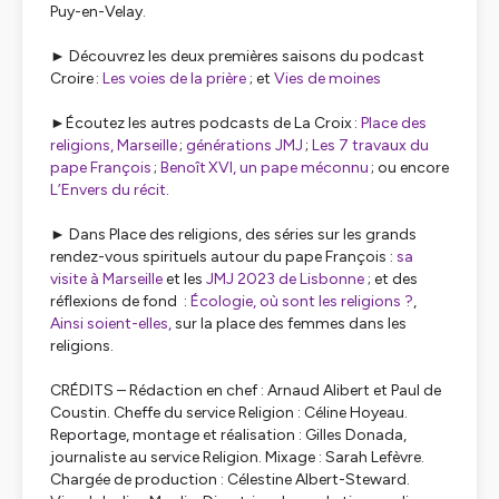
Puy-en-Velay.
►
Découvrez les deux premières saisons du podcast
Croire :
Les voies de la prière
; et
Vies de moines
►
Écoutez les autres podcasts de
La Croix
:
Place des
religions, Marseille
;
générations JMJ
;
Les 7 travaux du
pape François
;
Benoît XVI, un pape méconnu
; ou encore
L’Envers du récit
.
►
Dans
Place des religions
, des séries sur les grands
rendez-vous spirituels autour du pape François :
sa
visite à Marseille
et les
JMJ 2023 de Lisbonne
; et des
réflexions de fond :
Écologie, où sont les religions ?
,
Ainsi soient-elles,
sur la place des femmes dans les
religions.
CRÉDITS – Rédaction en chef : Arnaud Alibert et Paul de
Coustin. Cheffe du service Religion : Céline Hoyeau.
Reportage, montage et réalisation : Gilles Donada,
journaliste au service Religion. Mixage : Sarah Lefèvre.
Chargée de production : Célestine Albert-Steward.