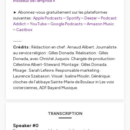
insidieux de l’emprise »
►
Abonnez-vous gratuitement sur les plateformes
suivantes :
Apple Podcasts
–
Spotify
–
Deezer
–
Podcast
Addict
–
YouTube
–
Google Podcasts
–
Amazon Music
–
Castbox
-----
Crédits :
Rédaction en chef : Arnaud Alibert. Journaliste
au service religion : Gilles Donada. Réalisation : Gilles
Donada, avec Christel Juquois. Chargée de production :
Célestine Albert-Steward. Montage : Gilles Donada.
Mixage : Sarah Lefevre. Responsable marketing :
Laurence Szabason. Visuel : Isaline Moulin. Générique :
cloches de l’abbaye Sainte-Marie de Boulaur in
Les voix
cisterciennes
, ADF Bayard Musique.
TRANSCRIPTION
Speaker #0