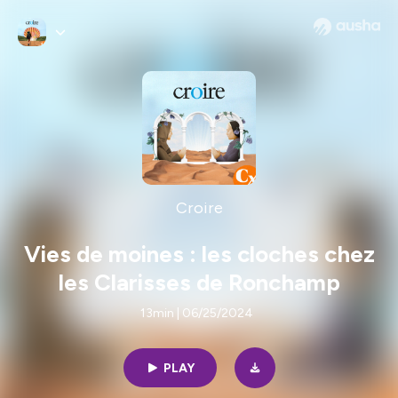
Croire
Vies de moines : les cloches chez
les Clarisses de Ronchamp
13min | 06/25/2024
PLAY