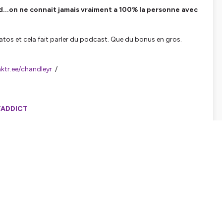
nd...on ne connait jamais vraiment a 100% la personne avec
gratos et cela fait parler du podcast. Que du bonus en gros.
inktr.ee/chandleyr
/
ADDICT
endes/dans-l-ombre-des-legendes-435-pile-ou-face
gendes/dans-l-ombre-des-legendes-434-temps-mort
gendes/dans-l-ombre-des-legendes-433-parfum-de-mort
endes/dans-l-ombre-des-legendes-432-interlude
ndes/dans-l-ombre-des-legendes-431-je-vois-des-morts
endes/dans-l-ombre-des-legendes-430-bonne-nuit
endes/dans-l-ombre-des-legendes-429-rewind
endes/dans-l-ombre-des-legendes-428-rewind