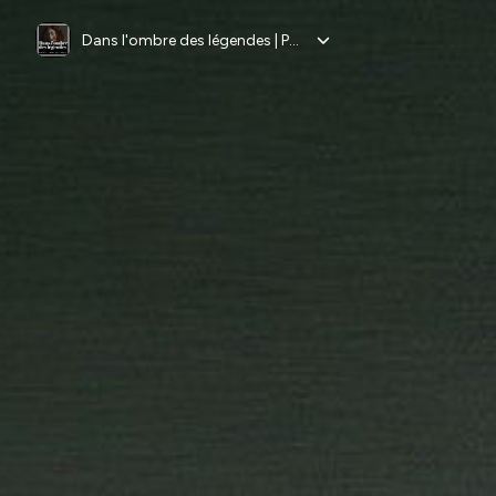
Dans l'ombre des légendes | Podcast Horreur Creepypasta Chandleyr