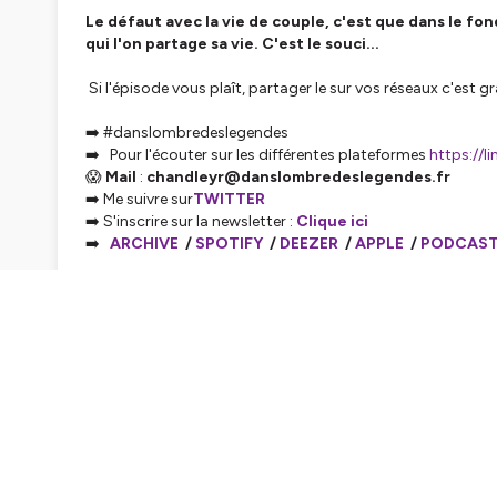
Le défaut avec la vie de couple, c'est que dans le fo
qui l'on partage sa vie. C'est le souci...
Si l'épisode vous plaît, partager le sur vos réseaux c'est 
➡️ #danslombredeslegendes
➡️ Pour l'écouter sur les différentes plateformes
https://l
😱
Mail
:
chandleyr@danslombredeslegendes.fr
➡️ Me suivre sur
TWITTER
➡️ S'inscrire sur la newsletter :
Clique ici
➡️
ARCHIVE
/
SPOTIFY
/
DEEZER
/
APPLE
/
PODCAST
EP435
https://podcast.ausha.co/danslombresdesleg
EP434
https://podcast.ausha.co/danslombresdesle
EP433
https://podcast.ausha.co/danslombresdesle
EP432
https://podcast.ausha.co/danslombresdesleg
EP431
https://podcast.ausha.co/danslombresdeslege
EP430
https://podcast.ausha.co/danslombresdesleg
EP429
https://podcast.ausha.co/danslombresdesleg
EP428
https://podcast.ausha.co/danslombresdesleg