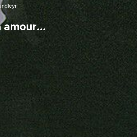
andleyr
 amour...