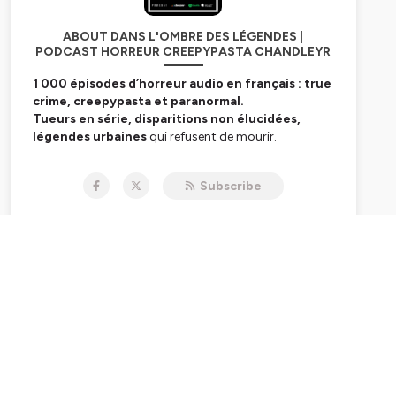
ABOUT DANS L'OMBRE DES LÉGENDES |
PODCAST HORREUR CREEPYPASTA CHANDLEYR
1 000 épisodes d’horreur audio en français : true
crime, creepypasta et paranormal.
Tueurs en série, disparitions non élucidées,
légendes urbaines
qui refusent de mourir.
Chandleyr ne raconte pas des histoires — il réveille
vos peurs les plus enfouies.
Subscribe
Ici, la réalité dérape. Le
surnaturel
vous observe.
Ce n’est pas un podcast. C’est un rituel.
🎧 Écouter :
https://smartlink.ausha.co/danslombresdeslegendes
📧
chandleyr@danslombredeslegendes.fr
Hébergé par Ausha. Visitez
ausha.co/politique-de-
confidentialite
pour plus d'informations.