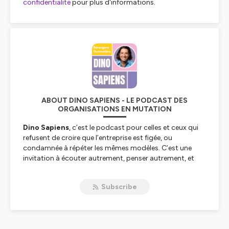
confidentialite
pour plus d'informations.
ABOUT DINO SAPIENS - LE PODCAST DES
ORGANISATIONS EN MUTATION
Dino Sapiens
, c’est le podcast pour celles et ceux qui
refusent de croire que l’entreprise est figée, ou
condamnée à répéter les mêmes modèles. C’est une
invitation à écouter autrement, penser autrement, et
faire émerger de nouveaux récits dans des
organisations en mutation
.
Subscribe
Dans un monde traversé par des tensions écologiques,
sociales, numériques et humaines, les
organisations
sont à la croisée des chemins. Comment tenir dans la
complexité ? Comment bouger sans se trahir ? Et