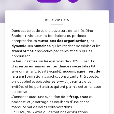
DESCRIPTION
Dans cet épisode solo d’ouverture de l’année, Dino
Sapiens revient sur les fondations du podcast :
comprendre les
mutations des organisations
, les
dynamiques humaines
qui les rendent possibles et les
transformations
vécues par celles et ceux qui les
conduisent.
Je fais un retour sur les épisodes de 2025 —
récits
d’aventures humaines
,
tendances sociétales
(IA,
environnement, égalité-équité),
accompagnement de
la transformation
(coachs, consultants, thérapeute,
philosophe) et épisodes
solo
— et je remercie les
invité·es et les partenaires qui ont permis cette richesse
collective.
J’annonce aussi une évolution de la
fréquence
du
podcast, et je partage les coulisses d’une année
marquée par de belles collaborations.
En 2026, deux axes guideront nos explorations :