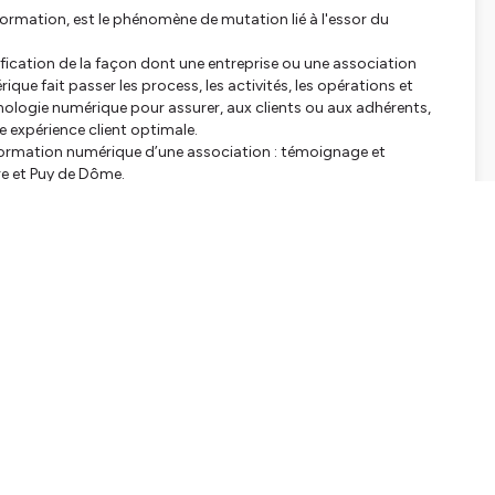
ormation, est le phénomène de mutation lié à l'essor du
cation de la façon dont une entreprise ou une association
que fait passer les process, les activités, les opérations et
echnologie numérique pour assurer, aux clients ou aux adhérents,
ne expérience client optimale.
sformation numérique d’une association : témoignage et
re et Puy de Dôme.
tialite
pour plus d'informations.
SHARE
EMBED
Facebook
X (Twitter)
LinkedIn
WhatsApp
Email
Copy link