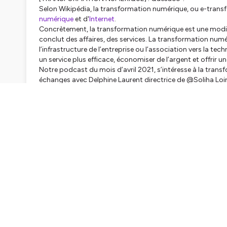
Selon Wikipédia, la transformation numérique, ou e-transf
numérique
et d'
Internet
.
Concrètement, la transformation numérique est une modifi
conclut des affaires, des services. La transformation numéri
l’infrastructure de l’entreprise ou l’association vers la t
un service plus efficace, économiser de l’argent et offrir u
Notre podcast du mois d’avril 2021, s’intéresse à la tran
échanges avec Delphine Laurent directrice de @Soliha Loi
Hébergé par Ausha. Visitez
ausha.co/politique-de-confiden