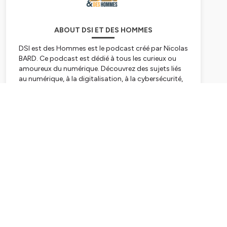
ABOUT DSI ET DES HOMMES
DSI est des Hommes est le podcast créé par Nicolas
BARD. Ce podcast est dédié à tous les curieux ou
amoureux du numérique. Découvrez des sujets liés
au numérique, à la digitalisation, à la cybersécurité,
à l'impact du numérique sur l'environnement, à la
gestion d'entreprise à travers le regard de nos
Subscribe
invités. Entrepreneurs, acteurs du numérique,
personnalités inspirantes, dirigeants d'entreprises,
associations, personnalités politiques et bien
d'autres sauront répondre à vos questions et
interrogations à propos du numérique.
Hébergé par Ausha. Visitez
ausha.co/politique-de-
confidentialite
pour plus d'informations.