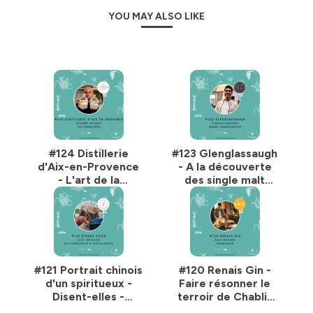
Podcast
pour participer au développement
YOU MAY ALSO LIKE
MERCI 🙏
L'alcool est dangereux pour la santé, à consommer
avec modération.
Hébergé par Ausha. Visitez
ausha.co/politique-de-
#124 Distillerie
#123 Glenglassaugh
confidentialite
pour plus d'informations.
d'Aix-en-Provence
- A la découverte
- L'art de la
des single malt
distillation au pays
côtiers, avec
des cigales, avec
Florian Gantheil
Etienne Savigny
#121 Portrait chinois
#120 Renais Gin -
d'un spiritueux -
Faire résonner le
Disent-elles -
terroir de Chablis
L'Orangette, avec
au travers d'un gin,