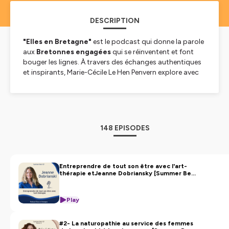
DESCRIPTION
"Elles en Bretagne"
est le podcast qui donne la parole
aux
Bretonnes engagées
qui se réinventent et font
bouger les lignes. À travers des échanges authentiques
et inspirants, Marie-Cécile Le Hen Penvern explore avec
ses invitées leurs
parcours, leurs réussites, leurs
doutes et leurs astuces
, pour inspirer celles et ceux
qui rêvent d’oser à leur tour. Entre entrepreneuriat,
engagement social et créativité, chaque épisode est
une plongée dans des histoires humaines et porteuses
148 EPISODES
de sens, ancrées dans le territoire breton.
Un podcast pour s’inspirer, comprendre et agir !
Je vous souhaite de très belles écoutes !
Entreprendre de tout son être avec l'art-
thérapie etJeanne Dobriansky [Summer Best
Hébergé par Ausha. Visitez
ausha.co/politique-de-
Of]
confidentialite
pour plus d'informations.
Play
#2- La naturopathie au service des femmes