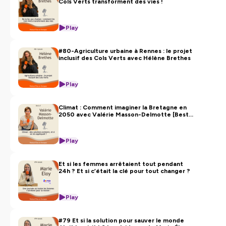
Cols Verts transforment des vies !
Play
#80-Agriculture urbaine à Rennes : le projet
inclusif des Cols Verts avec Hélène Brethes
Play
Climat : Comment imaginer la Bretagne en
2050 avec Valérie Masson-Delmotte [Best
Of]
Play
Et si les femmes arrêtaient tout pendant
24h ? Et si c’était la clé pour tout changer ?
Play
#79 Et si la solution pour sauver le monde