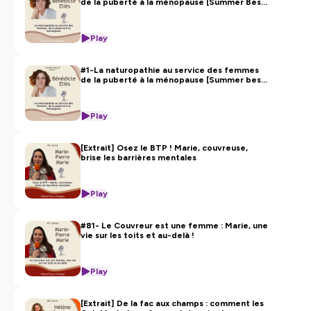
de la puberté à la ménopause [Summer Best
Of]
Play
#1-La naturopathie au service des femmes
de la puberté à la ménopause [Summer best
of]
Play
[Extrait] Osez le BTP ! Marie, couvreuse,
brise les barrières mentales
Play
#81- Le Couvreur est une femme : Marie, une
vie sur les toits et au-delà !
Play
[Extrait] De la fac aux champs : comment les