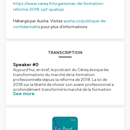
https://www.cereq.fr/organismes-de-formation-
reforme-2018-cpf-qualiopi
Hébergé par Ausha. Visitez
ausha.co/politique-de-
confidentialite
pour plus d'informations.
TRANSCRIPTION
Speaker #0
Aujourd'hui, en bref, le podcast du Céreq évoque les
transformations du marché de la formation
professionnelle depuis la réforme de 2018. La loi de
2018 sur la liberté de choisir son avenir professionnel a
profondément transformé le marché de la formation
See more
continue en France. Pour évaluer ces changements, le
Céreq et la Direction de l'animation de la recherche des
études et des statistiques du ministère du Travail ont
réalisé une enquête sur les transformations de l'offre de
formation entre 2022 et 2023. Cette étude, la première
de grande ampleur réalisée auprès des organismes de
formation, offre un panorama complet de l'évolution de
leur activité. Premier constat, le marché de la formation