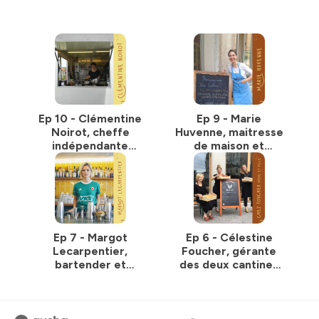
Ep 10 - Clémentine
Ep 9 - Marie
Noirot, cheffe
Huvenne, maitresse
indépendante
de maison et
spécialisée dans la
développeuse de
cantine cinéma
talent chez Les
Petites Cantines à
Lyon
Ep 7 - Margot
Ep 6 - Célestine
Lecarpentier,
Foucher, gérante
bartender et
des deux cantines
gérante du bar à
de quartier Chez
cocktail Combat à
Foucher Mère et
Paris
Fille à Paris