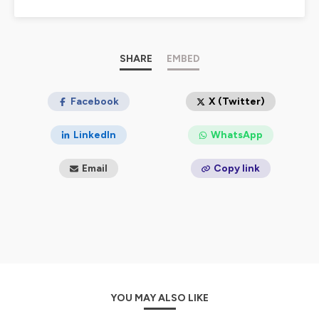
femmes de toutes générations qui font la gastronomie
à travers la France.
De l'héritage des mères lyonnaises à la gastronomie
d'aujourd'hui, pour donner la parole à celles dont c'est
le quotidien, hors du feu des projecteurs.
SHARE
EMBED
De bouche à oreille, une conversation informelle autour
de leurs parcours, leurs embûches et leurs métiers.
J'espère que vous prendrez plaisir à les écouter.
Facebook
X (Twitter)
C'est la première fois que je développe ce type de
projets, merci de votre soutien et de votre indulgence.
LinkedIn
WhatsApp
Crédits :
Idée originale : Lio Guidoni / Interview et
montage : Lio Guidoni / Musique : Lars Holdaas
Email
Copy link
Hébergé par Ausha. Visitez
ausha.co/politique-de-
confidentialite
pour plus d'informations.
YOU MAY ALSO LIKE