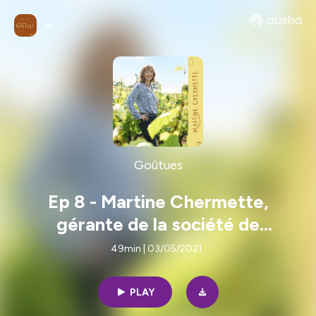
Goûtues
Ep 8 - Martine Chermette,
gérante de la société de
commercialisation du Domaine
49min | 03/05/2021
Chermette, une exploitation
viticole au sud du Beaujolais
PLAY