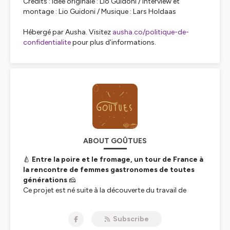
Crédits : Idée originale : Lio Guidoni / Interview et
montage : Lio Guidoni / Musique : Lars Holdaas
Hébergé par Ausha. Visitez
ausha.co/politique-de-
confidentialite
pour plus d'informations.
ABOUT GOÛTUES
🍐
Entre la poire et le fromage, un tour de France à
la rencontre de femmes gastronomes de toutes
générations
🧀
Ce projet est né suite à la découverte du travail de
Vérane Frediani et Estérelle Payany sur les femmes
cheffes, avec l'envie d'apporter ma petite pierre à
Subscribe
l'édifice en visibilisant le travail et l'engagement de