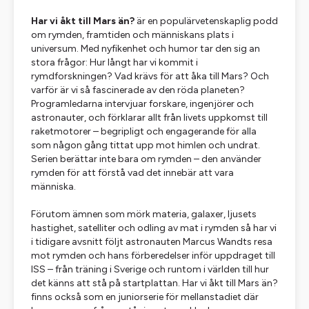
Har vi åkt till Mars än?
är en populärvetenskaplig podd
om rymden, framtiden och människans plats i
universum. Med nyfikenhet och humor tar den sig an
stora frågor: Hur långt har vi kommit i
rymdforskningen? Vad krävs för att åka till Mars? Och
varför är vi så fascinerade av den röda planeten?
Programledarna intervjuar forskare, ingenjörer och
astronauter, och förklarar allt från livets uppkomst till
raketmotorer – begripligt och engagerande för alla
som någon gång tittat upp mot himlen och undrat.
Serien berättar inte bara om rymden – den använder
rymden för att förstå vad det innebär att vara
människa.
Förutom ämnen som mörk materia, galaxer, ljusets
hastighet, satelliter och odling av mat i rymden så har vi
i tidigare avsnitt följt astronauten Marcus Wandts resa
mot rymden och hans förberedelser inför uppdraget till
ISS – från träning i Sverige och runtom i världen till hur
det känns att stå på startplattan. Har vi åkt till Mars än?
finns också som en juniorserie för mellanstadiet där