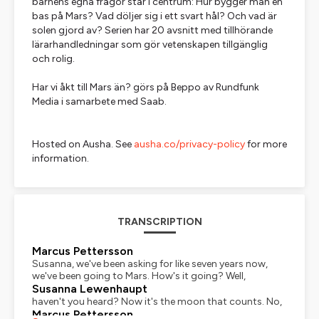
barnens egna frågor står i centrum: Hur bygger man en
bas på Mars? Vad döljer sig i ett svart hål? Och vad är
solen gjord av? Serien har 20 avsnitt med tillhörande
lärarhandledningar som gör vetenskapen tillgänglig
och rolig.
Har vi åkt till Mars än? görs på Beppo av Rundfunk
Media i samarbete med Saab.
Hosted on Ausha. See
ausha.co/privacy-policy
for more
information.
TRANSCRIPTION
Marcus Pettersson
Susanna, we've been asking for like seven years now,
we've been going to Mars. How's it going? Well,
Susanna Lewenhaupt
haven't you heard? Now it's the moon that counts. No,
Marcus Pettersson