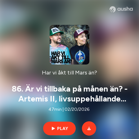
Har vi åkt till Mars än?
86. Är vi tillbaka på månen än? -
Artemis II, livsuppehållande
system och återvinning i rymden!
47min | 02/20/2026
PLAY