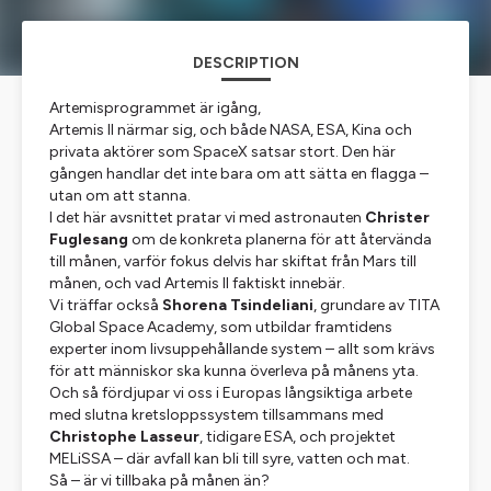
DESCRIPTION
Artemisprogrammet är igång,
Artemis II närmar sig, och både NASA, ESA, Kina och
privata aktörer som SpaceX satsar stort. Den här
gången handlar det inte bara om att sätta en flagga –
utan om att stanna.
I det här avsnittet pratar vi med astronauten
Christer
Fuglesang
om de konkreta planerna för att återvända
till månen, varför fokus delvis har skiftat från Mars till
månen, och vad Artemis II faktiskt innebär.
Vi träffar också
Shorena Tsindeliani
, grundare av TITA
Global Space Academy, som utbildar framtidens
experter inom livsuppehållande system – allt som krävs
för att människor ska kunna överleva på månens yta.
Och så fördjupar vi oss i Europas långsiktiga arbete
med slutna kretsloppssystem tillsammans med
Christophe Lasseur
, tidigare ESA, och projektet
MELiSSA – där avfall kan bli till syre, vatten och mat.
Så – är vi tillbaka på månen än?