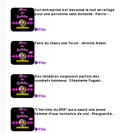
Hébergé par Ausha. Visitez
ausha.co/politique-de-
confidentialite
pour plus d'informations.
Son entreprise est devenue la nuit un refuge
pour une personne sans domicile : Pierre-
Yves Loaëc !
Play
Faire du chaos une force : Jérôme Adam
Play
Des ténèbres surgissent parfois des
combats lumineux : Stéphanie Fugain
poursuit le combat de sa fille Laurette face
aux leucémies.
Play
"L'héroïne du RER" qui a sauvé une jeune
femme d'une tentative de viol : Marguerite
Dorvilien.
Play