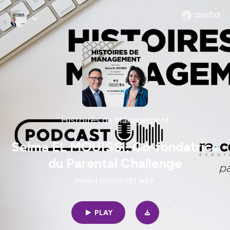
Histoires de Management
Selma EL MOUISSI, Co-fondatrice
du Parental Challenge
35min | 11/29/2022
|
69
PLAY