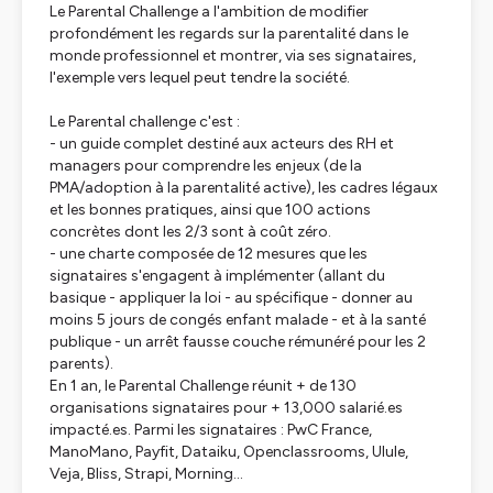
Le Parental Challenge a l'ambition de modifier
profondément les regards sur la parentalité dans le
monde professionnel et montrer, via ses signataires,
l'exemple vers lequel peut tendre la société.
Le Parental challenge c'est :
- un guide complet destiné aux acteurs des RH et
managers pour comprendre les enjeux (de la
PMA/adoption à la parentalité active), les cadres légaux
et les bonnes pratiques, ainsi que 100 actions
concrètes dont les 2/3 sont à coût zéro.
- une charte composée de 12 mesures que les
signataires s'engagent à implémenter (allant du
basique - appliquer la loi - au spécifique - donner au
moins 5 jours de congés enfant malade - et à la santé
publique - un arrêt fausse couche rémunéré pour les 2
parents).
En 1 an, le Parental Challenge réunit + de 130
organisations signataires pour + 13,000 salarié.es
impacté.es. Parmi les signataires : PwC France,
ManoMano, Payfit, Dataiku, Openclassrooms, Ulule,
Veja, Bliss, Strapi, Morning…