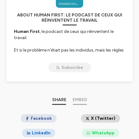
ABOUT HUMAN FIRST: LE PODCAST DE CEUX QUI
RÉINVENTENT LE TRAVAIL
Human First
, le podcast de ceux qui réinventent le
travail.
Et si le problème n'était pas les individus, mais les règles
du jeu ?
Subscribe
Pourquoi certaines entreprises créent-elles de
l'engagement quand d'autres peinent à recruter et
fidéliser ? Comment concilier performance, sens,
autonomie et qualité de vie au travail ? Comment
manager sans contrôler, collaborer sans s'épuiser et
construire des organisations où chacun peut réellement
SHARE
EMBED
contribuer ?
Cécile Chapron
Facebook
part à la rencontre de dirigeants, DRH,
X (Twitter)
managers, entrepreneurs et pionniers qui
expérimentent de nouvelles façons de travailler.
LinkedIn
WhatsApp