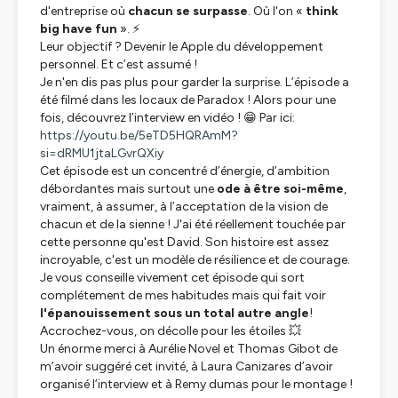
d'entreprise où
chacun se surpasse
. Où l'on «
think
big have fun
». ⚡
Leur objectif ? Devenir le Apple du développement
personnel. Et c’est assumé !
Je n'en dis pas plus pour garder la surprise. L’épisode a
été filmé dans les locaux de Paradox ! Alors pour une
fois, découvrez l’interview en vidéo ! 😁 Par ici:
https://youtu.be/5eTD5HQRAmM?
si=dRMU1jtaLGvrQXiy
Cet épisode est un concentré d’énergie, d’ambition
débordantes mais surtout une
ode à être soi-même
,
vraiment, à assumer, à l’acceptation de la vision de
chacun et de la sienne ! J'ai été réellement touchée par
cette personne qu'est David. Son histoire est assez
incroyable, c'est un modèle de résilience et de courage.
Je vous conseille vivement cet épisode qui sort
complétement de mes habitudes mais qui fait voir
l'épanouissement sous un total autre angle
!
Accrochez-vous, on décolle pour les étoiles 💥
Un énorme merci à Aurélie Novel et Thomas Gibot de
m’avoir suggéré cet invité, à Laura Canizares d’avoir
organisé l’interview et à Remy dumas pour le montage !