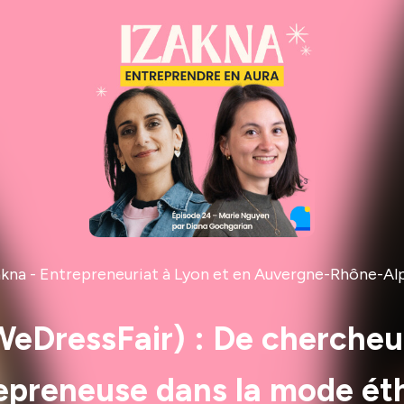
akna - Entrepreneuriat à Lyon et en Auvergne-Rhône-Al
WeDressFair) : De chercheu
epreneuse dans la mode ét