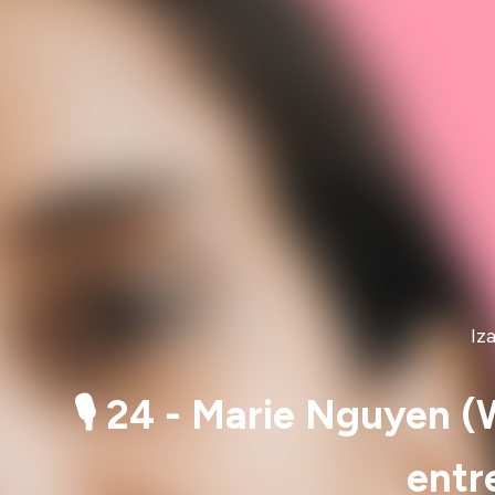
Iz
🎙️ 24 - Marie Nguyen (
entr