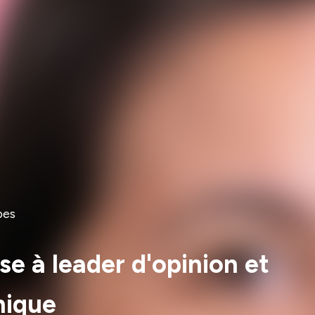
pes
se à leader d'opinion et
hique