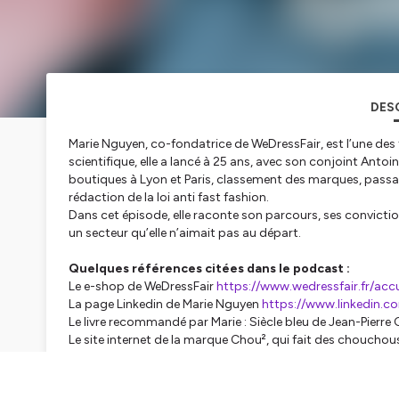
DES
Marie Nguyen, co-fondatrice de WeDressFair, est l’une des
scientifique, elle a lancé à 25 ans, avec son conjoint Antoi
boutiques à Lyon et Paris, classement des marques, passa
rédaction de la loi anti fast fashion.
Dans cet épisode, elle raconte son parcours, ses convictio
un secteur qu’elle n’aimait pas au départ.
Quelques références citées dans le podcast :
Le e-shop de WeDressFair
https://www.wedressfair.fr/acc
La page Linkedin de Marie Nguyen
https://www.linkedin.c
Le livre recommandé par Marie :
Siècle bleu
de Jean-Pierre
Le site internet de la marque Chou², qui fait des choucho
L'entreprise Feat Coop, qui revalorise les stocks de tissu
L'épisode a été enregistré chez
JEM (joaillerie éthique)
face