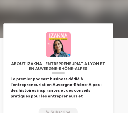
ABOUT IZAKNA - ENTREPRENEURIAT À LYON ET
EN AUVERGNE-RHÔNE-ALPES
Le premier podcast business dédié à
l’entrepreneuriat en Auvergne-Rhône-Alpes :
des histoires inspirantes et des conseils
pratiques pour les entrepreneurs et
entrepreneuses ambitieux•ses.
Subscribe
Je suis Diana Gochgarian et je valorise les plus belles
entreprises lyonnaises à travers le média
Inside Lyon
,
que j'ai fondé en 2017. Depuis novembre 2024,