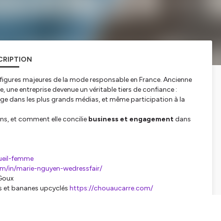
CRIPTION
 figures majeures de la mode responsable en France. Ancienne
ne, une entreprise devenue un véritable tiers de confiance :
ge dans les plus grands médias, et même participation à la
ns, et comment elle concilie
business et engagement
dans
ueil-femme
om/in/marie-nguyen-wedressfair/
 Goux
us et bananes upcyclés
https://chouaucarre.com/
s dormants des marques et industriels
https://feat-coop.fr/
 à un auditoire, avec le soutien exceptionnel de la marque
Ligne