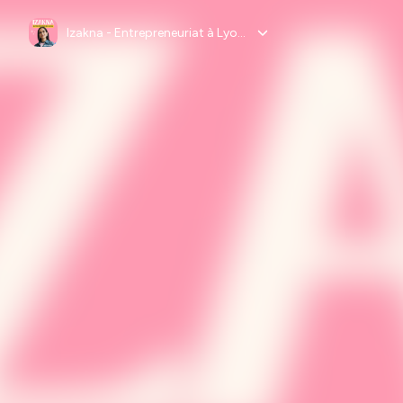
Izakna - Entrepreneuriat à Lyon et en Auvergne-Rhône-Alpes