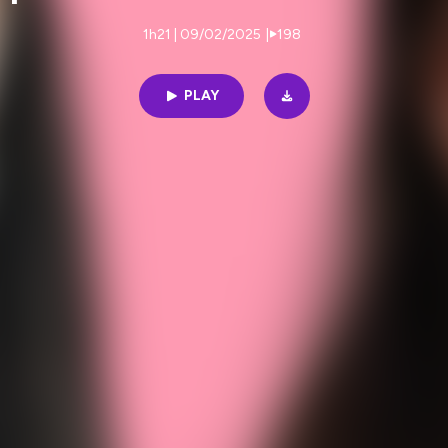
1h21 | 09/02/2025
|
198
PLAY